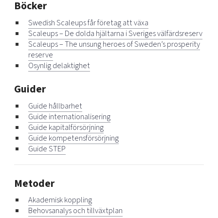
Böcker
Mer
Swedish Scaleups får företag att växa
Scaleups – De dolda hjältarna i Sveriges välfärdsreserv
Scaleups – The unsung heroes of Sweden’s prosperity
reserve
Osynlig delaktighet
Ansök till Swedish Scaleups
Guider
Så finansieras Swedish Scaleups
Guide hållbarhet
In English
Guide internationalisering
Guide kapitalförsörjning
Guide kompetensförsörjning
Guide STEP
Metoder
Akademisk koppling
Behovsanalys och tillväxtplan