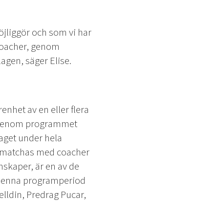
öjliggör och som vi har
 coacher, genom
agen, säger Elise.
enhet av en eller flera
d. Genom programmet
aget under hela
n matchas med coacher
nskaper, är en av de
 Denna programperiod
lldin, Predrag Pucar,