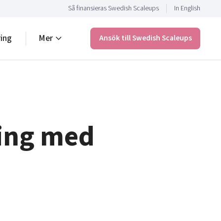
Så finansieras Swedish Scaleups
In English
ring
Mer
Ansök till Swedish Scaleups
ping med
s
T