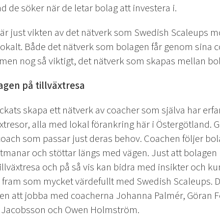
ad de söker när de letar bolag att investera i.
 är just vikten av det nätverk som Swedish Scaleups m
r lokalt. Både det nätverk som bolagen får genom sina
men nog så viktigt, det nätverk som skapas mellan bol
gen på tillväxtresa
kats skapa ett nätverk av coacher som själva har erfar
växtresor, alla med lokal förankring här i Östergötlan
ach som passar just deras behov. Coachen följer bol
manar och stöttar längs med vägen. Just att bolage
tillväxtresa och på så vis kan bidra med insikter och ku
er fram som mycket värdefullt med Swedish Scaleups.
en att jobba med coacherna Johanna Palmér, Göran Fe
s Jacobsson och Owen Holmström.