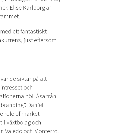
er. Elise Karlborg är
grammet.
 med ett fantastiskt
nkurrens, just eftersom
ar de siktar på att
 intresset och
tionerna höll Åsa från
branding”. Daniel
e role of market
tillväxtbolag och
rån Valedo och Monterro.