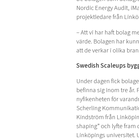
Nordic Energy Audit, iMa
projektledare från Link
– Att vi har haft bolag m
värde. Bolagen har kunna
att de verkar i olika br
Swedish Scaleups byg
Under dagen fick bolagen
befinna sig inom tre år.
nyfikenheten för varand
Scherling Kommunikatio
Kindström från Linköpin
shaping” och lyfte fram 
Linköpings universitet.