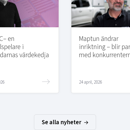
C– en
Maptun ändrar
lspelare i
inriktning – blir pa
edarnas värdekedja
med konkurrenter
026
24 april, 2026
Se alla nyheter