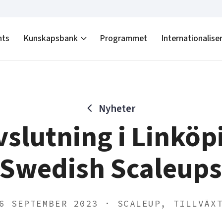
nts
Kunskapsbank
Programmet
Internationalise
Nyheter
vslutning i Linkö
Swedish Scaleup
6 SEPTEMBER 2023 · SCALEUP, TILLVÄX