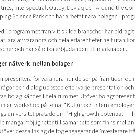
trics, Interspectral, Outby, Deviaq och Around the Corn
öping Science Park och har arbetat nära bolagen i pro
ed i programmet från vitt skilda branscher har bidragit
t lära av varandra och dela erfarenheter helt utan ko
anscher och har så olika erbjudanden till marknaden.
ger nätverk mellan bolagen
 presentera för varandra hur de ser på framtiden och v
 Frågor och dialog uppstod efter varje presentation och
ras bolag kändes i hela rummet. Utöver bolagspresenta
n en workshop på temat “Kultur och intern employer 
gs universitet pratade om ”High growth potential – Th
de många möjligheter till samarbete som finns mellan 
 Utöver dessa inslag deltog engagerande investerare f