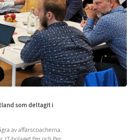
tland som deltagit i
gra av affärscoacherna.
 IT-bolaget Per och Per,