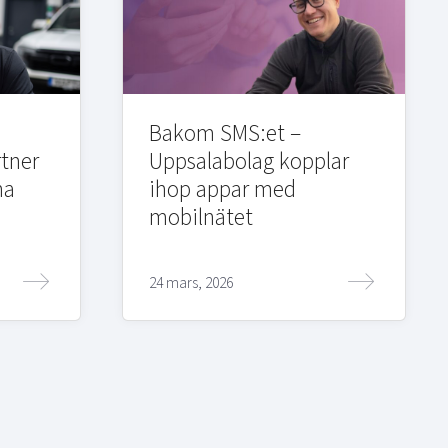
Bakom SMS:et –
rtner
Uppsalabolag kopplar
na
ihop appar med
mobilnätet
24 mars, 2026