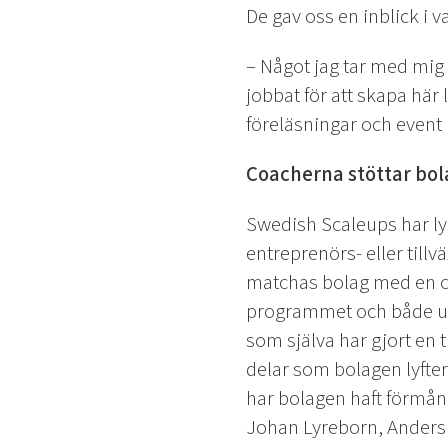
De gav oss en inblick i v
– Något jag tar med mig
jobbat för att skapa hä
föreläsningar och event 
Coacherna stöttar bola
Swedish Scaleups har lyc
entreprenörs- eller till
matchas bolag med en co
programmet och både ut
som själva har gjort en 
delar som bolagen lyft
har bolagen haft förmån
Johan Lyreborn, Ander