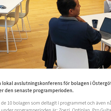
n lokal avslutningskonferens för bolagen i Östergö
er den senaste programperioden.
 de 10 bolagen som deltagit i programmet och även nå
under programperioden är: Zoezi, Optiplan, Pro Guitar,