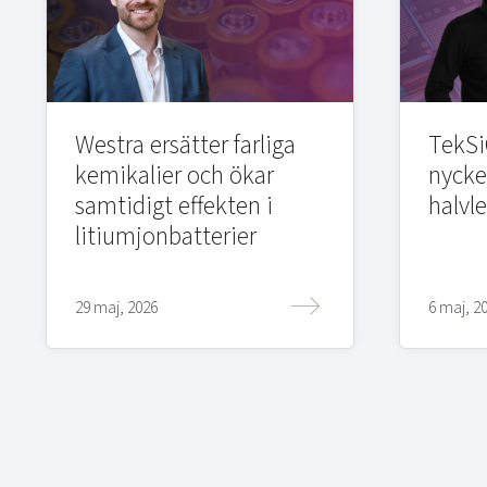
Westra ersätter farliga
TekSi
kemikalier och ökar
nycke
samtidigt effekten i
halvl
litiumjonbatterier
29 maj, 2026
6 maj, 2