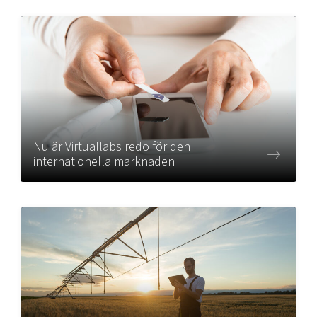
Mer
Ansök till Swedish Scaleups
Nu är Virtuallabs redo för den
Så finansieras Swedish Scaleups
internationella marknaden
In English