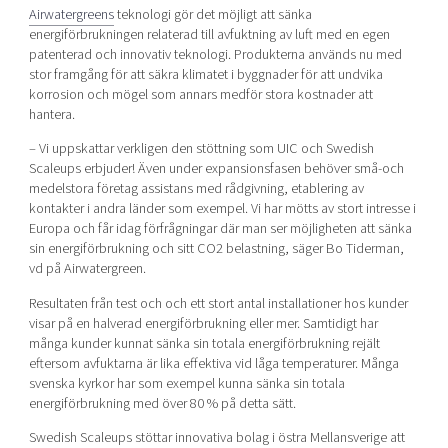
Airwatergreens
teknologi gör det möjligt att sänka
energiförbrukningen relaterad till avfuktning av luft med en egen
Mer
patenterad och innovativ teknologi. Produkterna används nu med
stor framgång för att säkra klimatet i byggnader för att undvika
korrosion och mögel som annars medför stora kostnader att
hantera.
Ansök till Swedish Scaleups
– Vi uppskattar verkligen den stöttning som UIC och Swedish
Scaleups erbjuder! Även under expansionsfasen behöver små-och
medelstora företag assistans med rådgivning, etablering av
kontakter i andra länder som exempel. Vi har mötts av stort intresse i
Så finansieras Swedish Scaleups
Europa och får idag förfrågningar där man ser möjligheten att sänka
In English
sin energiförbrukning och sitt CO2 belastning, säger Bo Tiderman,
vd på Airwatergreen.
Resultaten från test och och ett stort antal installationer hos kunder
visar på en halverad energiförbrukning eller mer. Samtidigt har
många kunder kunnat sänka sin totala energiförbrukning rejält
eftersom avfuktarna är lika effektiva vid låga temperaturer. Många
svenska kyrkor har som exempel kunna sänka sin totala
energiförbrukning med över 80 % på detta sätt.
Swedish Scaleups stöttar innovativa bolag i östra Mellansverige att