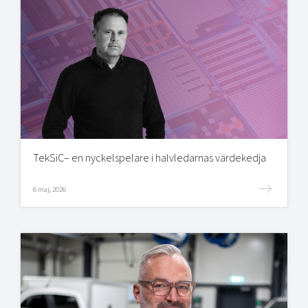
TekSiC– en nyckelspelare i halvledarnas värdekedja
6 maj, 2026