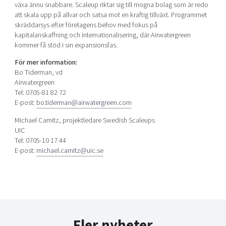
växa ännu snabbare. Scaleup riktar sig till mogna bolag som är redo
att skala upp på allvar och satsa mot en kraftig tillväxt. Programmet
skräddarsys efter företagens behov med fokus på
kapitalanskaffning och internationalisering, där Airwatergreen
kommer få stöd i sin expansionsfas.
För mer information:
Bo Tiderman, vd
Airwatergreen
Tel: 0705-81 82 72
E-post:
bo.tiderman@airwatergreen.com
Michael Camitz, projektledare Swedish Scaleups
UIC
Tel: 0705-10 17 44
E-post:
michael.camitz@uic.se
Fler nyheter