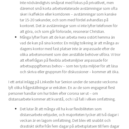
Inte nödvändigtvis småprat med fokus på privatlivet, men
däremot små korta arbetsrelaterade avstämningar som ofta
sker i kaffekön eller korridoren – avstämningar som kanske
tar 15-20 sekunder, och som med fördel avhandlas på
kontoret. Det är avstämningar som vi inte lyfter telefonen för
att göra, och som går förlorade, resonerar Christian.
Många lyfter fram att de kan arbeta mera ostört hemma än
vad de kan på sina kontor. En möjlig tolkning är att många av
dagens kontor med fast platser inte är anpassade efter de
olika arbetsmoment som den anställde behöver utföra. Vi tror
att efterfrågan på flexibla arbetsmiljöer anpassade för
arbetsuppgifternas behov – som tex tysta miljöer för att läsa
och skriva eller grupprum för diskussioner – kommer att öka.
I ett antal inlägg på LinkedIn har Senion under de senaste veckorna
lyft olika frågeställningar ur enkäten. En av de som engagerat flest
personer handlar om hur tiden efter corona ser ut – om
distansarbete kommer att kvarstå, och i så fall i vilken omfattning.
Det lutar åt att många vill ha kvar flexibiliteten som
distansarbete erbjuder, och majoriteten tycker att två dagar i
veckan är en lagom omfattning. Det blev ett snabbt och
drastiskt skifte från fem dagar på arbetsplatsen till fem dagar