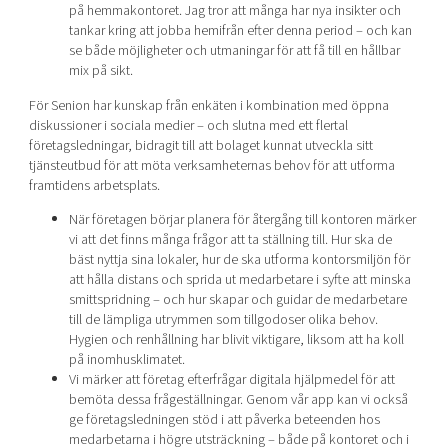
på hemmakontoret. Jag tror att många har nya insikter och
tankar kring att jobba hemifrån efter denna period – och kan
se både möjligheter och utmaningar för att få till en hållbar
mix på sikt.
För Senion har kunskap från enkäten i kombination med öppna
diskussioner i sociala medier – och slutna med ett flertal
företagsledningar, bidragit till att bolaget kunnat utveckla sitt
tjänsteutbud för att möta verksamheternas behov för att utforma
framtidens arbetsplats.
När företagen börjar planera för återgång till kontoren märker
vi att det finns många frågor att ta ställning till. Hur ska de
bäst nyttja sina lokaler, hur de ska utforma kontorsmiljön för
att hålla distans och sprida ut medarbetare i syfte att minska
smittspridning – och hur skapar och guidar de medarbetare
till de lämpliga utrymmen som tillgodoser olika behov.
Hygien och renhållning har blivit viktigare, liksom att ha koll
på inomhusklimatet.
Vi märker att företag efterfrågar digitala hjälpmedel för att
bemöta dessa frågeställningar. Genom vår app kan vi också
ge företagsledningen stöd i att påverka beteenden hos
medarbetarna i högre utsträckning – både på kontoret och i