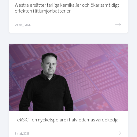
Westra ersätter farliga kemikalier och ökar samtidigt
effekten i litiumjonbatterier
29 maj, 2026
TekSiC– en nyckelspelare i halvledarnas värdekedja
6 maj, 2026