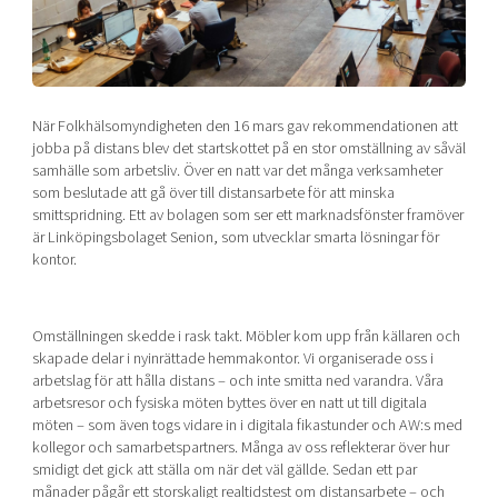
Mer
När Folkhälsomyndigheten den 16 mars gav rekommendationen att
jobba på distans blev det startskottet på en stor omställning av såväl
Ansök till Swedish Scaleups
samhälle som arbetsliv. Över en natt var det många verksamheter
som beslutade att gå över till distansarbete för att minska
smittspridning. Ett av bolagen som ser ett marknadsfönster framöver
Så finansieras Swedish Scaleups
är Linköpingsbolaget Senion, som utvecklar smarta lösningar för
kontor.
In English
Omställningen skedde i rask takt. Möbler kom upp från källaren och
skapade delar i nyinrättade hemmakontor. Vi organiserade oss i
arbetslag för att hålla distans – och inte smitta ned varandra. Våra
arbetsresor och fysiska möten byttes över en natt ut till digitala
möten – som även togs vidare in i digitala fikastunder och AW:s med
kollegor och samarbetspartners. Många av oss reflekterar över hur
smidigt det gick att ställa om när det väl gällde. Sedan ett par
månader pågår ett storskaligt realtidstest om distansarbete – och