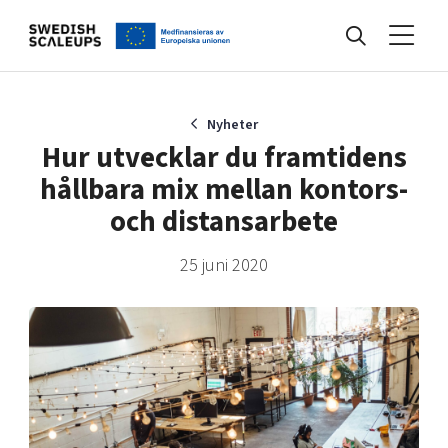
Nyheter
Nyheter
Hur utvecklar du framtidens
hållbara mix mellan kontors-
Events
och distansarbete
25 juni 2020
Kunskapsbank
Programmet
Internationalisering