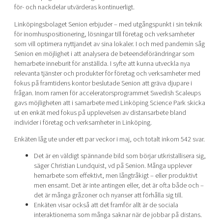
för- och nackdelar utvärderas kontinuerligt.
Linköpingsbolaget Senion erbjuder – med utgångspunkt i sin teknik
för inomhuspositionering, lösningar till företag och verksamheter
som vill optimera nyttjandet av sina lokaler. I och med pandemin såg
Senion en möjlighet i att analysera de beteendeförändringar som
hemarbete inneburit för anställda. I syfte att kunna utveckla nya
relevanta tjänster och produkter för företag och verksamheter med
fokus på framtidens kontor beslutade Senion att gräva djupare i
frågan. Inom ramen för acceleratorsprogrammet Swedish Scaleups
gavs möjligheten att i samarbete med Linköping Science Park skicka
ut en enkät med fokus på upplevelsen av distansarbete bland
individer i företag och verksamheter in Linköping.
Enkäten låg ute under ett par veckor i maj, och totalt inkom 542 svar.
Det är en väldigt spännande bild som börjar utkristallisera sig,
säger Christian Lundquist, vd på Senion. Många upplever
hemarbete som effektivt, men långtråkigt – eller produktivt
men ensamt. Det är inte antingen eller, det är ofta både och –
det är många gråzoner och nyanser att förhålla sig till.
Enkäten visar också att det framför allt är de sociala
interaktionerna som många saknar när de jobbar på distans.