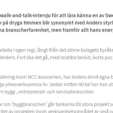
n walk-and-talk-intervju för att lära känna en av S
 på dryga timmen blir synonymt med Anders styrka
a branscherfarenhet, men framför allt hans energi
arbeta i egen regi, långt ifrån det större bolagets byrå
 Anders. Fort ska det gå, med snabba beslut, korta pu
ällning inom NCC-koncernen, har Anders drivit egna b
iga yrkesverksamma liv. Sedan mitten 90-tal har han ut
 bygg-, entreprenad- och servicebranschen.
 om ’byggbranschen’ går tankarna till stora projekt 
itet av projekten inom verksamhetsområdet är små oc