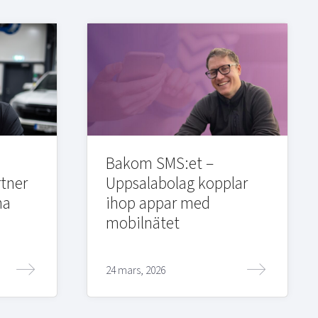
Bakom SMS:et –
rtner
Uppsalabolag kopplar
na
ihop appar med
mobilnätet
24 mars, 2026