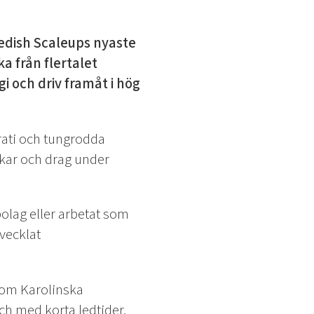
wedish Scaleups nyaste
 från flertalet
 och driv framåt i hög
krati och tungrodda
ckar och drag under
olag eller arbetat som
vecklat
som Karolinska
h med korta ledtider.