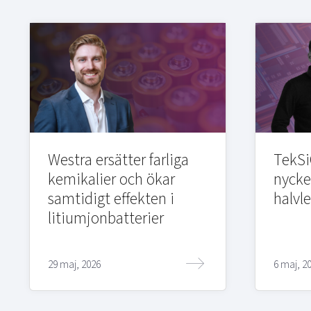
Westra ersätter farliga
TekSi
kemikalier och ökar
nycke
samtidigt effekten i
halvl
litiumjonbatterier
29 maj, 2026
6 maj, 2