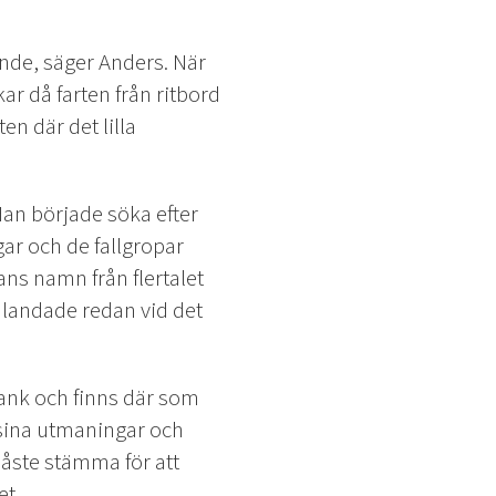
ande, säger Anders. När
ar då farten från ritbord
ten där det lilla
Han började söka efter
ar och de fallgropar
ns namn från flertalet
an landade redan vid det
lank och finns där som
 sina utmaningar och
åste stämma för att
et.