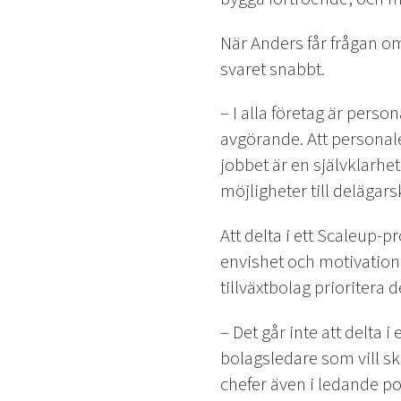
När Anders får frågan om
svaret snabbt.
– I alla företag är perso
avgörande. Att personalen
jobbet är en självklarhe
möjligheter till delägar
Att delta i ett Scaleup-
envishet och motivation.
tillväxtbolag prioritera 
– Det går inte att delta 
bolagsledare som vill sk
chefer även i ledande po