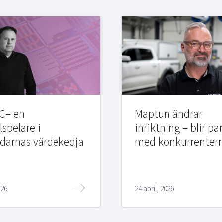
C– en
Maptun ändrar
lspelare i
inriktning – blir pa
edarnas värdekedja
med konkurrenter
026
24 april, 2026