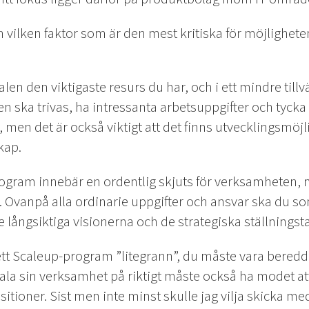
 vilken faktor som är den mest kritiska för möjligheten
nalen den viktigaste resurs du har, och i ett mindre till
 ska trivas, ha intressanta arbetsuppgifter och tycka att
t, men det är också viktigt att det finns utvecklingsmö
skap.
program innebär en ordentlig skjuts för verksamheten,
 Ovanpå alla ordinarie uppgifter och ansvar ska du som
de långsiktiga visionerna och de strategiska ställningst
i ett Scaleup-program ”litegrann”, du måste vara beredd 
ala sin verksamhet på riktigt måste också ha modet at
sitioner. Sist men inte minst skulle jag vilja skicka 