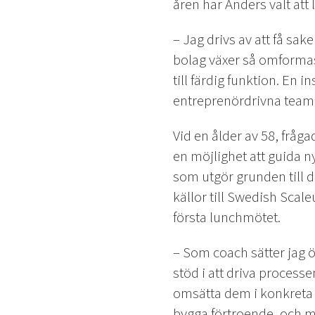
åren har Anders valt att
– Jag drivs av att få sa
bolag växer så omformas 
till färdig funktion. En in
entreprenördrivna team
Vid en ålder av 58, fråg
en möjlighet att guida 
som utgör grunden till d
källor till Swedish Scale
första lunchmötet.
– Som coach sätter jag ö
stöd i att driva proces
omsätta dem i konkreta 
bygga förtroende, och m