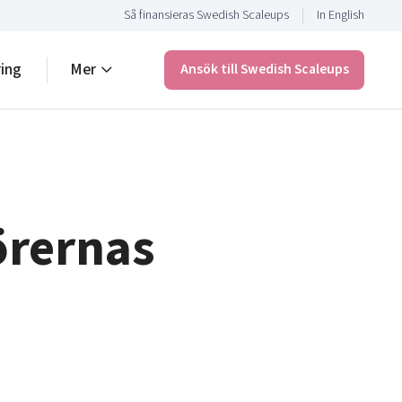
Så finansieras Swedish Scaleups
In English
ring
Mer
Ansök till Swedish Scaleups
örernas