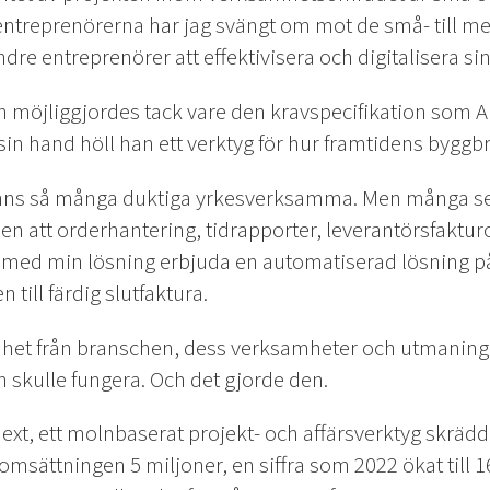
 entreprenörerna har jag svängt om mot de små- till m
ndre entreprenörer att effektivisera och digitalisera s
 möjliggjordes tack vare den kravspecifikation som A
I sin hand höll han ett verktyg för hur framtidens byggb
finns så många duktiga yrkesverksamma. Men många se
en att orderhantering, tidrapporter, leverantörsfaktur
e med min lösning erbjuda en automatiserad lösning p
 till färdig slutfaktura.
enhet från branschen, dess verksamheter och utmaningar
n skulle fungera. Och det gjorde den.
Next, ett molnbaserat projekt- och affärsverktyg skrädd
omsättningen 5 miljoner, en siffra som 2022 ökat till 1