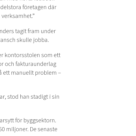
edelstora företagen där
in verksamhet.”
nders tagit fram under
ransch skulle jobba.
r kontorsstolen som ett
or och fakturaunderlag
å ett manuellt problem –
, stod han stadigt i sin
arsytt för byggsektorn.
60 miljoner. De senaste