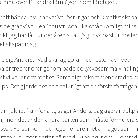
 lämna över till andra förmågor inom företaget.
ker att hända, av innovativa lösningar och kreativt skap
de gradvis till en industri och lika ofrånkomligt minsk
sikt jag har fått under åren är att jag trivs bäst i uppstar
et skapar magi.
ade sig Anders; ”Vad ska jag göra med resten av livet?” 
nya entreprenörer genom både de lyckosamma vindling
et vi kallar erfarenhet. Samtidigt rekommenderades ha
ups. Det gjorde det helt naturligt att en första förfråg
dmjukhet framför allt, säger Anders. Jag agerar bollp
sen, men det är den andra parten som måste formulera
svar. Personkemi och egen erfarenhet är något som m
itt fokus ligger därför på produktbolag inom IT-områd