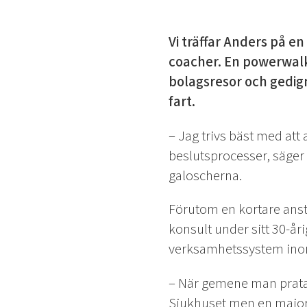
Vi träffar Anders på e
coacher. En powerwalk
bolagsresor och gedign
fart.
– Jag trivs bäst med att 
beslutsprocesser, säger
galoscherna.
Förutom en kortare anst
konsult under sitt 30-år
verksamhetssystem inom
– När gemene man pratar
Sjukhuset men en major