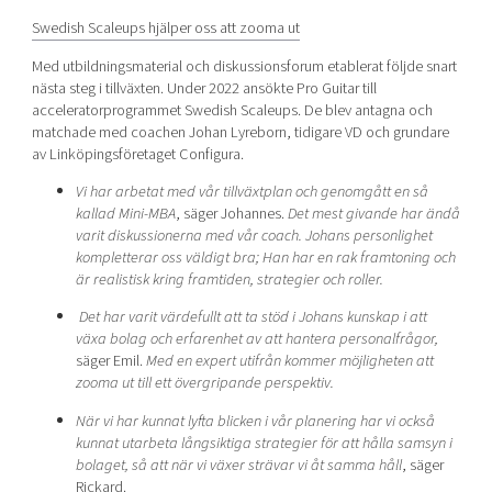
Swedish Scaleups hjälper oss att zooma ut
Med utbildningsmaterial och diskussionsforum etablerat följde snart
nästa steg i tillväxten. Under 2022 ansökte Pro Guitar till
acceleratorprogrammet Swedish Scaleups. De blev antagna och
matchade med coachen Johan Lyreborn, tidigare VD och grundare
av Linköpingsföretaget Configura.
Vi har arbetat med vår tillväxtplan och genomgått en så
kallad Mini-MBA
, säger Johannes.
Det mest givande har ändå
varit diskussionerna med vår coach. Johans personlighet
kompletterar oss väldigt bra; Han har en rak framtoning och
är realistisk kring framtiden, strategier och roller.
Det har varit värdefullt att ta stöd i Johans kunskap i att
växa bolag och erfarenhet av att hantera personalfrågor,
säger Emil.
Med en expert utifrån kommer möjligheten att
zooma ut till ett övergripande perspektiv.
När vi har kunnat lyfta blicken i vår planering har vi också
kunnat utarbeta långsiktiga strategier för att hålla samsyn i
bolaget, så att när vi växer strävar vi åt samma håll
, säger
Rickard.