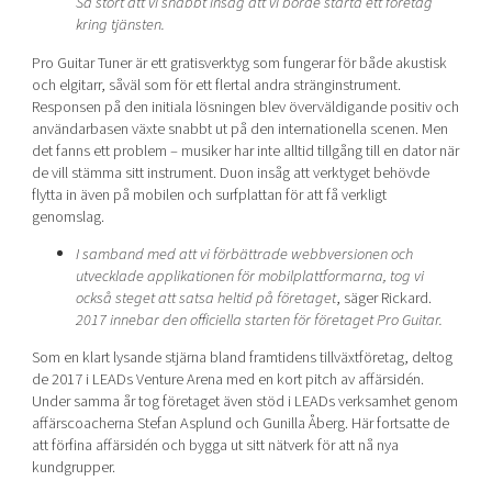
Så stort att vi snabbt insåg att vi borde starta ett företag
kring tjänsten.
Pro Guitar Tuner är ett gratisverktyg som fungerar för både akustisk
och elgitarr, såväl som för ett flertal andra stränginstrument.
Responsen på den initiala lösningen blev överväldigande positiv och
användarbasen växte snabbt ut på den internationella scenen. Men
det fanns ett problem – musiker har inte alltid tillgång till en dator när
de vill stämma sitt instrument. Duon insåg att verktyget behövde
flytta in även på mobilen och surfplattan för att få verkligt
genomslag.
I samband med att vi förbättrade webbversionen och
utvecklade applikationen för mobilplattformarna, tog vi
också steget att satsa heltid på företaget
, säger Rickard.
2017 innebar den officiella starten för företaget Pro Guitar.
Som en klart lysande stjärna bland framtidens tillväxtföretag, deltog
de 2017 i LEADs Venture Arena med en kort pitch av affärsidén.
Under samma år tog företaget även stöd i LEADs verksamhet genom
affärscoacherna Stefan Asplund och Gunilla Åberg. Här fortsatte de
att förfina affärsidén och bygga ut sitt nätverk för att nå nya
kundgrupper.