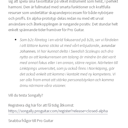
sig att spela sina favoritlåtar på vilket instrument som helst, i perfekt
harmoni. Den är fullmatad med smarta funktioner och kraftfulla
resurser som underlättar skapandeprocessen för både nybörjare
och proffs. En alpha-prototyp delas redan nu med ett urval
användare och återkopplingen är rungande positiv. Det stundar helt
enkelt spännande tider framöver för Pro Guitar.
Som b2c-företag i en värld fokuserad på b2b, ser vi fördelen
i att lättare kunna sticka ut med vårt erbjudande
, avrundar
Johannes.
Vi har kunnat delta i Swedish Scaleups och dra
nytta av att konkurrensen om talang är mindre än det varit
med annat fokus eller i en annan, större region. Närheten till
Linköpings universitet, som ju också finns i Norrköping, gör
det också enkelt att komma i kontakt med ny kompetens. Vi
ser alla fram emot att stärka personalstyrkan och komma
ännu närmare våra visioner.
Vill du testa Songally?
Registrera dig här för att få tidig åtkomst:
https://songally.proguitar.com/register?release=closed-alpha
Snabba frågor till Pro Guitar