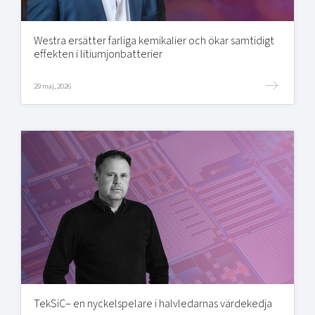
Westra ersätter farliga kemikalier och ökar samtidigt
effekten i litiumjonbatterier
29 maj, 2026
TekSiC– en nyckelspelare i halvledarnas värdekedja