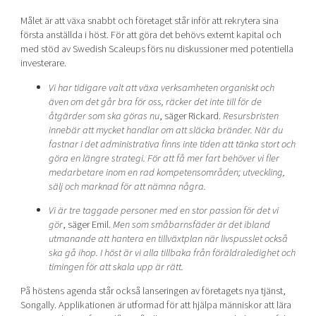
Målet är att växa snabbt och företaget står inför att rekrytera sina
första anställda i höst. För att göra det behövs externt kapital och
med stöd av Swedish Scaleups förs nu diskussioner med potentiella
investerare.
Vi har tidigare valt att växa verksamheten organiskt och
även om det går bra för oss, räcker det inte till för de
åtgärder som ska göras nu
, säger Rickard.
Resursbristen
innebär att mycket handlar om att släcka bränder. När du
fastnar i det administrativa finns inte tiden att tänka stort och
göra en längre strategi. För att få mer fart behöver vi fler
medarbetare inom en rad kompetensområden; utveckling,
sälj och marknad för att nämna några.
Vi är tre taggade personer med en stor passion för det vi
gör
, säger Emil.
Men som småbarnsfäder är det ibland
utmanande att hantera en tillväxtplan när livspusslet också
ska gå ihop. I höst är vi alla tillbaka från föräldraledighet och
timingen för att skala upp är rätt.
På höstens agenda står också lanseringen av företagets nya tjänst,
Songally. Applikationen är utformad för att hjälpa människor att lära