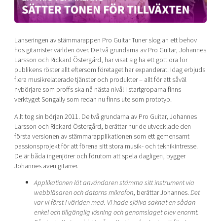
Mer
Lanseringen av stämmarappen Pro Guitar Tuner slog an ett behov
hos gitarrister världen över. De två grundarna av Pro Guitar, Johannes
Larsson och Rickard Östergård, har visat sig ha ett gott öra för
publikens röster allt eftersom företaget har expanderat. Idag erbjuds
Ansök till Swedish Scaleups
flera musikrelaterade tjänster och produkter – allt för att såväl
nybörjare som proffs ska nå nästa nivå! I startgroparna finns
verktyget Songally som redan nu finns ute som prototyp.
Så finansieras Swedish Scaleups
Allt tog sin början 2011. De två grundarna av Pro Guitar, Johannes
In English
Larsson och Rickard Östergård, berättar hur de utvecklade den
första versionen av stämmarapplikationen som ett gemensamt
passionsprojekt för att förena sitt stora musik- och teknikintresse.
De är båda ingenjörer och förutom att spela dagligen, bygger
Johannes även gitarrer.
Applikationen lät användaren stämma sitt instrument via
webbläsaren och datorns mikrofon
, berättar Johannes.
Det
var vi först i världen med.
Vi hade själva saknat en sådan
enkel och tillgänglig lösning och genomslaget blev enormt.