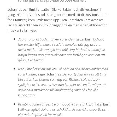
väl när jag senare provade på applikationen.
Johannes och Emil fortsatte hålla kontakten och diskussionen i
gång. När Pro Guitar stod i startgroparna med sitt diskussionsforum
för gitarrister, kom Emils namn upp. Den kontakten kom även att
leda till utvecklingen av utbildningsportalen med videolektioner för
musiker i alla nivåer.
Jag är gitarrist och musiker i grunden
, säger Emil.
Och jag
har en stor följarskara i sociala kanaler, där jag arbetar
aktivt med att skapa nytt innehåll. Jag hade dessutom just
börjat lägga upp gitarrlektioner när förfrågan kom om att
gå in i Pro Guitar.
Med Emil fick vi ett ansikte utåt och en bra direktkontakt med
våra kunder,
säger Johannes.
Det var tydligt för oss att Emil
besatt en kompetens som jag och Rickard saknade; en
synlighet och relevans i sociala kanaler och en förmåga att
omvandla musikteori till lättillgängligt innehåll för vår
kundgrupp.
Kombinationen av oss tre är något vi tror starkt på
, fyller Emil
i.
Min synlighet, Johannes och Rickards tekniska expertis och
vår delade passion för musik.