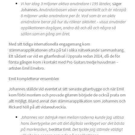
Vi har idag 3 miljoner aktiva användare i 195 länder,
säger
Johannes.
Användarbasen växer exponentiellt och är närapå
8 miljoner unika användare per år. Vad som är en aktiv
användare beror på hur du räknar aktivitet – vissa använder
applikationen dagligen, andra då och då och några så
sällan som en gång om året.
Med sitt tidiga internationella engagemang kom
stämmarapplikationen ofta på tal i olika nätverkande sammanhang.
Ett sådant var vid en gitarrfestival i Uppsala redan 2014, då de för
första gången kom i kontakt med Pro Guitars tredje huvudman –
artisten Emil Ernebro.
Emil kompletterar ensemblen
Johannes ställde vid eventet ut sitt senaste gitarrbygge och när Emil
kom förbi montern och provade gitarren började de också prata om
allt möjligt. Bland annat den stämmarapplikation som Johannes och
Rickard höll på att vidareutveckla.
Johannes var ödmjuk men mellan raderna kunde jag utläsa
hans övertygelse om att det digitala verktyget var det bästa
på marknaden
, berättar Emil.
Det tyckte jag stämde väldigt