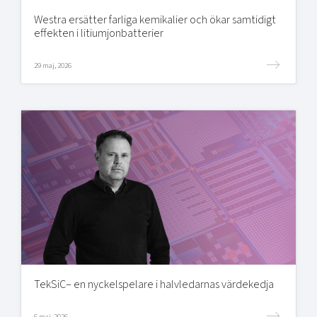
Westra ersätter farliga kemikalier och ökar samtidigt
effekten i litiumjonbatterier
29 maj, 2026
TekSiC– en nyckelspelare i halvledarnas värdekedja
6 maj, 2026