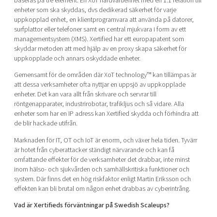
baseras på tre element. En XoT hårdvaruenhet med en 1:1 relation till
enheter som ska skyddas, dvs dedikerad säkerhet för varje
uppkopplad enhet, en klientprogramvara att använda på datorer,
surfplattor eller telefoner samt en central mjukvara i form av ett
managementsystem (XMS). Xertified har ett europapatent som
skyddar metoden att med hjälp av en proxy skapa säkerhet för
uppkopplade och annars oskyddade enheter.
Gemensamt för de områden där XoT technology™ kan tillämpas är
att dessa verksamheter ofta nyttjar en uppsjö av uppkopplade
enheter. Det kan vara allt från skrivare och servrar till
röntgenapparater, industrirobotar, trafikljus och så vidare. Alla
enheter som har en IP adress kan Xertified skydda och förhindra att
de blir hackade utifrån.
Marknaden för IT, OT och IoT är enorm, och växer hela tiden. Tyvärr
är hotet från cyberattacker ständigt närvarande och kan få
omfattande effekter för de verksamheter det drabbar, inte minst
inom hälso- och sjukvården och samhällskritiska funktioner och
system. Där finns det en hög riskfaktor enligt Martin Eriksson och
effekten kan bli brutal om någon enhet drabbas av cyberintrång.
Vad är Xertifieds förväntningar på Swedish Scaleups?