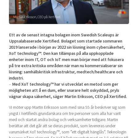
Mer
Martin Eriksson, CEO på Xertified
Ett av de senast intagna bolagen inom Swedish Scaleups är
Uppsalabaserade Xertified. Bolaget som startade sommaren
Ansök till Swedish Scaleups
2019 lanserade i början av 2022 sin lösning inom cybersäkerhet,
XoT technology™. Den kan tillämpas på alla uppkopplade
enheter inom IT, OT och IoT men man börjar med att fokusera
Så finansieras Swedish Scaleups
på tre extra kritiska områden när man nu kommersialiserar sin
lösning: samhällskritisk infrastruktur, medtech/healthcare och
In English
industri.
–
Med XoT technology™ har vi utvecklat en metod som ger
möjligheten att å en dum, eller snarare helt oskyddad, pryls
vägnar skapa säkerhet, säger Martin Eriksson, CEO på Xertified.
Vi möter upp Martin Eriksson som med sina 55 år beskriver sig som
yngst i Xertifieds grundarskara om tre personer som alla har varit
med och startat andra bolag och verksamheter tidigare. Martin
berättar att det går att se deras produkt, som levereras under
varumärket XoT technology™, som ”ett digitalt hänglås”. Teknologin