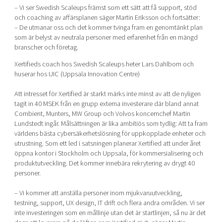
– Vi ser Swedish Scaleups främst som ett sätt att få support, stöd
och coaching av affärsplanen säger Martin Eriksson och fortsätter:
– De utmanar oss och det kommer tvinga fram en genomtänkt plan
som är belyst av neutrala personer med erfarenhet från en mängd
branscher och företag.
Xertifieds coach hos Swedish Scaleups heter Lars Dahlbom och
huserar hos UIC (Uppsala Innovation Centre)
Att intresset för Xertified är starkt märks inte minst av att de nyligen
tagit in 40 MSEK från en grupp externa investerare där bland annat
Combient, Munters, MW Group och Volvos koncernchef Martin
Lundstedt ingår. Målsättningen är lika ambitiös som tydlig: Att ta fram
världens bästa cybersäkerhetslösning för uppkopplade enheter och
utrustning. Som ett led i satsningen planerar Xertified att under året
öppna kontor i Stockholm och Uppsala, för kommersialisering och
produktutveckling. Det kommer innebära rekrytering av drygt 40
personer.
– Vi kommer att anställa personer inom mjukvaruutveckling,
testning, support, UX design, IT drift och flera andra områden. Vi ser
inte investeringen som en mållinje utan det är startlinjen, så nu är det