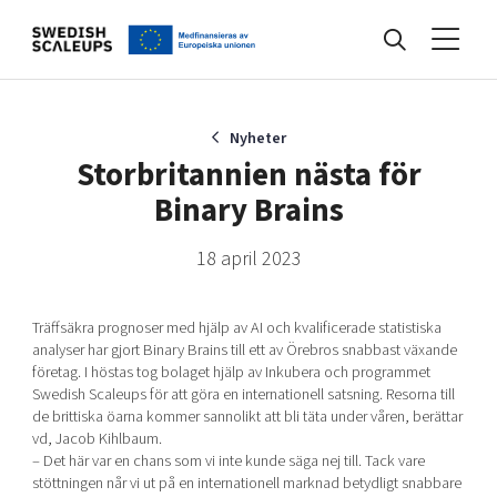
Nyheter
Nyheter
Storbritannien nästa för
Binary Brains
Events
18 april 2023
Kunskapsbank
Träffsäkra prognoser med hjälp av AI och kvalificerade statistiska
analyser har gjort Binary Brains till ett av Örebros snabbast växande
företag. I höstas tog bolaget hjälp av Inkubera och programmet
Programmet
Swedish Scaleups för att göra en internationell satsning. Resorna till
de brittiska öarna kommer sannolikt att bli täta under våren, berättar
vd, Jacob Kihlbaum.
Internationalisering
– Det här var en chans som vi inte kunde säga nej till. Tack vare
stöttningen når vi ut på en internationell marknad betydligt snabbare