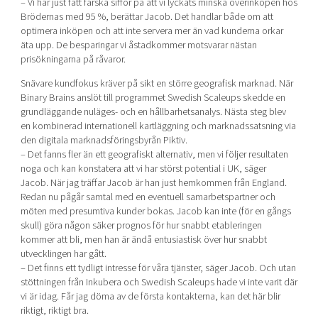
– Vi har just fått färska siffor på att vi lyckats minska överinköpen hos
Brödernas med 95 %, berättar Jacob. Det handlar både om att
optimera inköpen och att inte servera mer än vad kunderna orkar
äta upp. De besparingar vi åstadkommer motsvarar nästan
prisökningarna på råvaror.
Snävare kundfokus kräver på sikt en större geografisk marknad. När
Binary Brains anslöt till programmet Swedish Scaleups skedde en
grundläggande nuläges- och en hållbarhetsanalys. Nästa steg blev
en kombinerad internationell kartläggning och marknadssatsning via
den digitala marknadsföringsbyrån Piktiv.
– Det fanns fler än ett geografiskt alternativ, men vi följer resultaten
noga och kan konstatera att vi har störst potential i UK, säger
Jacob. När jag träffar Jacob är han just hemkommen från England.
Redan nu pågår samtal med en eventuell samarbetspartner och
möten med presumtiva kunder bokas. Jacob kan inte (för en gångs
skull) göra någon säker prognos för hur snabbt etableringen
kommer att bli, men han är ändå entusiastisk över hur snabbt
utvecklingen har gått.
– Det finns ett tydligt intresse för våra tjänster, säger Jacob. Och utan
stöttningen från Inkubera och Swedish Scaleups hade vi inte varit där
vi är idag. Får jag döma av de första kontakterna, kan det här blir
riktigt, riktigt bra.