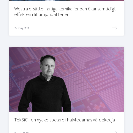
Westra ersätter farliga kemikalier och ökar samtidigt
effekten i litiumjonbatterier
29 maj, 2026
TekSiC– en nyckelspelare i halvledarnas värdekedja