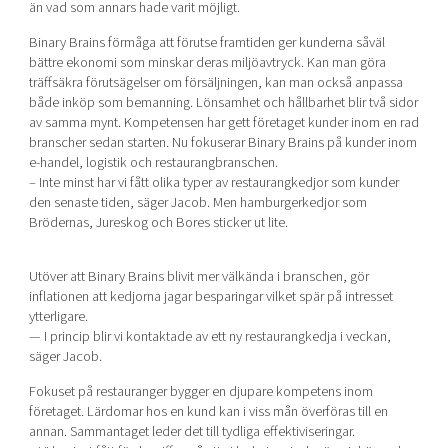
än vad som annars hade varit möjligt.
Mer
Binary Brains förmåga att förutse framtiden ger kunderna såväl
bättre ekonomi som minskar deras miljöavtryck. Kan man göra
träffsäkra förutsägelser om försäljningen, kan man också anpassa
både inköp som bemanning. Lönsamhet och hållbarhet blir två sidor
av samma mynt. Kompetensen har gett företaget kunder inom en rad
branscher sedan starten. Nu fokuserar Binary Brains på kunder inom
Ansök till Swedish Scaleups
e-handel, logistik och restaurangbranschen.
– Inte minst har vi fått olika typer av restaurangkedjor som kunder
den senaste tiden, säger Jacob. Men hamburgerkedjor som
Så finansieras Swedish Scaleups
Brödernas, Jureskog och Bores sticker ut lite.
In English
Utöver att Binary Brains blivit mer välkända i branschen, gör
inflationen att kedjorna jagar besparingar vilket spär på intresset
ytterligare.
— I princip blir vi kontaktade av ett ny restaurangkedja i veckan,
säger Jacob.
Fokuset på restauranger bygger en djupare kompetens inom
företaget. Lärdomar hos en kund kan i viss mån överföras till en
annan. Sammantaget leder det till tydliga effektiviseringar.