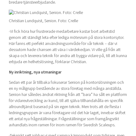
bredare tjänsteerbjudande.
Christian Lundquist, Senion. Foto: Crelle
-Vi fick höra hur frustrerade medarbetare kastar bort arbetstid
genom att ständigt leta efter lediga mötesrum på stora kontorsytor.
Här fanns ett perfekt användningsområde för vår teknik – där vi
dessutom hade chansen att växa i värdekedjan. Vi ville gå från att
skapa och leverera teknik för andra att bygga vidare på, till att kunna
erbjuda en helhetslösning, förklarar Christian.
Ny inriktning, nya utmaningar
Sedan ett par år tillbaka fokuserar Senion på kontorslösningen och
en ny målgrupp bestående av stora företag med många anställda.
Senion har således ändrat riktning från att ”bara” ha sålt en plattform
för vidareutveckling av kund, till att själva tillhandahålla en specifik
allroundtjänst baserad på sin egen teknik. Men trots att de flesta i
ledningsgruppen är vana företagare vid det här laget, innebar skiftet
ett antal nya frågeställningar. Frågeställningar som framgångsrikt
avhandlats inom ramen för inom ramen för Swedish Scaleups.
-Tekniskt sett jobbar vi med samma kärnprodukt som tidigare, men