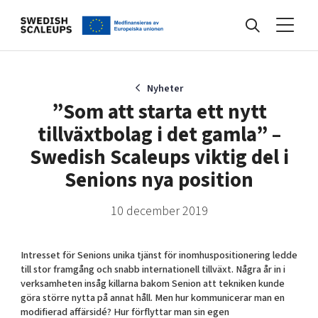
Nyheter
Nyheter
”Som att starta ett nytt
tillväxtbolag i det gamla” –
Events
Swedish Scaleups viktig del i
Senions nya position
Kunskapsbank
10 december 2019
Programmet
Intresset för Senions unika tjänst för inomhuspositionering ledde
till stor framgång och snabb internationell tillväxt. Några år in i
verksamheten insåg killarna bakom Senion att tekniken kunde
Internationalisering
göra större nytta på annat håll. Men hur kommunicerar man en
modifierad affärsidé? Hur förflyttar man sin egen