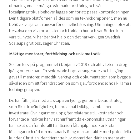
utmaningarna är många. Vår marknadsföring och vårt
försäljningsfokus behöver läggas om för att passa kontorslösningen.
Den tidigare plattformen såldes som en teknikkomponent, men nu
behöver vi själva ta ansvar för en helhetslösning. Utmaningen blev att
beskriva och visa produkten och förklara hur och varför den kan
vara till nytta. Vi har behövt hjälp och det har verkligen Swedish
Scaleups givit oss, säger Christian.
Mäktiga mentorer, fortbildning och unik metodik
Senion klev på programmet i början av 2019 och aktiviteterna drog
igång omedelbart. En serie workshops arrangerades och tillgång
gavs till mentorer, metodik, verktyg och dokumentation som byggde
såväl idén om ett förändrat Senion som självförtroendet hos killarna i
ledningsgruppen.
De har fått hjälp med att skapa en tydlig, genomarbetad strategi
som ökat trovärdigheten, bland annat i viktiga samtal med
investerare. Övningar med uppgifter relaterade till kostnader och
förväntade intäkter har visat hur framtida ekonomiska utmaningar
kan se ut och framförallt har Senion fått hjälp med konkreta
lösningar och råd om marknadsföring och kontakter med potentiella
kunder. Christian identifierar tre huvudområden där han menar att