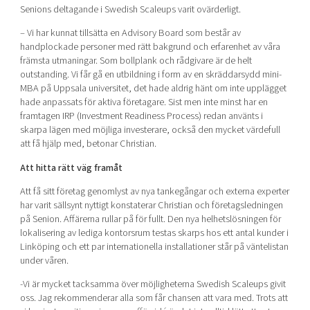
Senions deltagande i Swedish Scaleups varit ovärderligt.
– Vi har kunnat tillsätta en Advisory Board som består av
handplockade personer med rätt bakgrund och erfarenhet av våra
främsta utmaningar. Som bollplank och rådgivare är de helt
outstanding. Vi får gå en utbildning i form av en skräddarsydd mini-
MBA på Uppsala universitet, det hade aldrig hänt om inte upplägget
hade anpassats för aktiva företagare. Sist men inte minst har en
framtagen IRP (Investment Readiness Process) redan använts i
skarpa lägen med möjliga investerare, också den mycket värdefull
att få hjälp med, betonar Christian.
Att hitta rätt väg framåt
Att få sitt företag genomlyst av nya tankegångar och externa experter
har varit sällsynt nyttigt konstaterar Christian och företagsledningen
på Senion. Affärerna rullar på för fullt. Den nya helhetslösningen för
lokalisering av lediga kontorsrum testas skarps hos ett antal kunder i
Linköping och ett par internationella installationer står på väntelistan
under våren.
-Vi är mycket tacksamma över möjligheterna Swedish Scaleups givit
oss. Jag rekommenderar alla som får chansen att vara med. Trots att