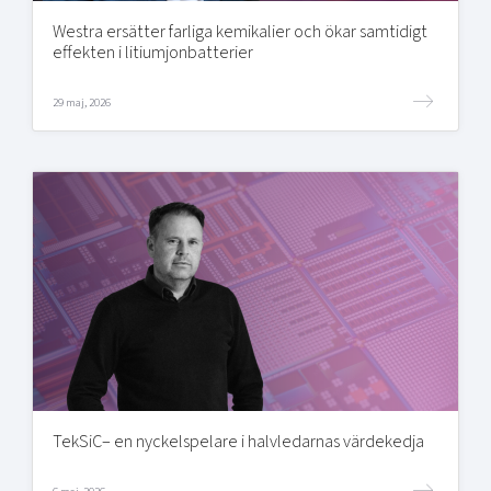
Westra ersätter farliga kemikalier och ökar samtidigt
effekten i litiumjonbatterier
29 maj, 2026
TekSiC– en nyckelspelare i halvledarnas värdekedja