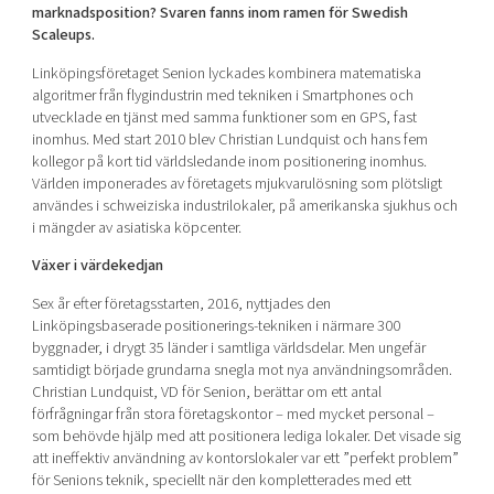
marknadsposition? Svaren fanns inom ramen för Swedish
Scaleups.
Mer
Linköpingsföretaget Senion lyckades kombinera matematiska
algoritmer från flygindustrin med tekniken i Smartphones och
utvecklade en tjänst med samma funktioner som en GPS, fast
inomhus. Med start 2010 blev Christian Lundquist och hans fem
Ansök till Swedish Scaleups
kollegor på kort tid världsledande inom positionering inomhus.
Världen imponerades av företagets mjukvarulösning som plötsligt
användes i schweiziska industrilokaler, på amerikanska sjukhus och
i mängder av asiatiska köpcenter.
Så finansieras Swedish Scaleups
In English
Växer i värdekedjan
Sex år efter företagsstarten, 2016, nyttjades den
Linköpingsbaserade positionerings-tekniken i närmare 300
byggnader, i drygt 35 länder i samtliga världsdelar. Men ungefär
samtidigt började grundarna snegla mot nya användningsområden.
Christian Lundquist, VD för Senion, berättar om ett antal
förfrågningar från stora företagskontor – med mycket personal –
som behövde hjälp med att positionera lediga lokaler. Det visade sig
att ineffektiv användning av kontorslokaler var ett ”perfekt problem”
för Senions teknik, speciellt när den kompletterades med ett