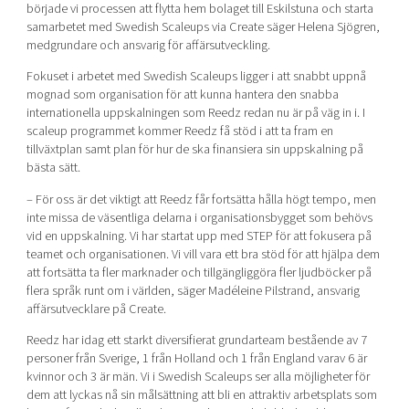
började vi processen att flytta hem bolaget till Eskilstuna och starta
samarbetet med Swedish Scaleups via Create säger Helena Sjögren,
medgrundare och ansvarig för affärsutveckling.
Fokuset i arbetet med Swedish Scaleups ligger i att snabbt uppnå
mognad som organisation för att kunna hantera den snabba
internationella uppskalningen som Reedz redan nu är på väg in i. I
scaleup programmet kommer Reedz få stöd i att ta fram en
tillväxtplan samt plan för hur de ska finansiera sin uppskalning på
bästa sätt.
– För oss är det viktigt att Reedz får fortsätta hålla högt tempo, men
inte missa de väsentliga delarna i organisationsbygget som behövs
vid en uppskalning. Vi har startat upp med STEP för att fokusera på
teamet och organisationen. Vi vill vara ett bra stöd för att hjälpa dem
att fortsätta ta fler marknader och tillgängliggöra fler ljudböcker på
flera språk runt om i världen, säger Madéleine Pilstrand, ansvarig
affärsutvecklare på Create.
Reedz har idag ett starkt diversifierat grundarteam bestående av 7
personer från Sverige, 1 från Holland och 1 från England varav 6 är
kvinnor och 3 är män. Vi i Swedish Scaleups ser alla möjligheter för
dem att lyckas nå sin målsättning att bli en attraktiv arbetsplats som