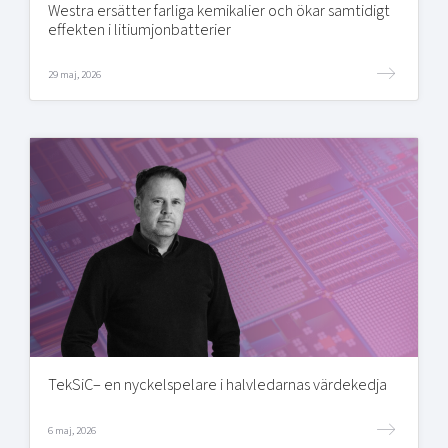
Westra ersätter farliga kemikalier och ökar samtidigt
effekten i litiumjonbatterier
29 maj, 2026
TekSiC– en nyckelspelare i halvledarnas värdekedja
6 maj, 2026