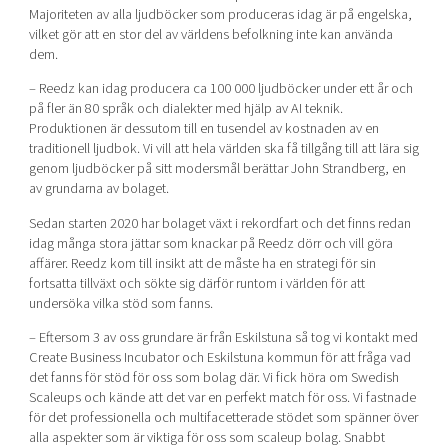
Majoriteten av alla ljudböcker som produceras idag är på engelska,
vilket gör att en stor del av världens befolkning inte kan använda
Mer
dem.
– Reedz kan idag producera ca 100 000 ljudböcker under ett år och
på fler än 80 språk och dialekter med hjälp av AI teknik.
Produktionen är dessutom till en tusendel av kostnaden av en
Ansök till Swedish Scaleups
traditionell ljudbok. Vi vill att hela världen ska få tillgång till att lära sig
genom ljudböcker på sitt modersmål berättar John Strandberg, en
av grundarna av bolaget.
Så finansieras Swedish Scaleups
Sedan starten 2020 har bolaget växt i rekordfart och det finns redan
In English
idag många stora jättar som knackar på Reedz dörr och vill göra
affärer. Reedz kom till insikt att de måste ha en strategi för sin
fortsatta tillväxt och sökte sig därför runtom i världen för att
undersöka vilka stöd som fanns.
– Eftersom 3 av oss grundare är från Eskilstuna så tog vi kontakt med
Create Business Incubator och Eskilstuna kommun för att fråga vad
det fanns för stöd för oss som bolag där. Vi fick höra om Swedish
Scaleups och kände att det var en perfekt match för oss. Vi fastnade
för det professionella och multifacetterade stödet som spänner över
alla aspekter som är viktiga för oss som scaleup bolag. Snabbt