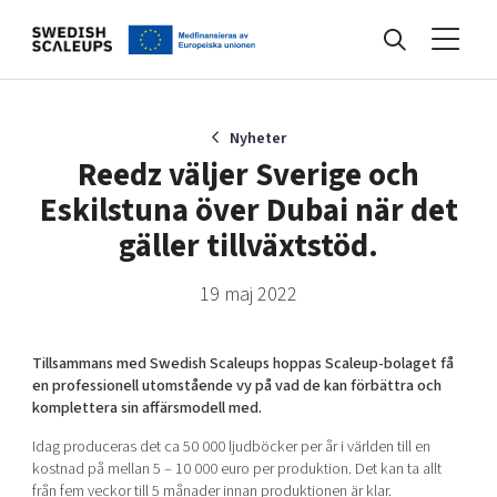
Nyheter
Nyheter
Reedz väljer Sverige och
Eskilstuna över Dubai när det
Events
gäller tillväxtstöd.
19 maj 2022
Kunskapsbank
Tillsammans med Swedish Scaleups hoppas Scaleup-bolaget få
Programmet
en professionell utomstående vy på vad de kan förbättra och
komplettera sin affärsmodell med.
Idag produceras det ca 50 000 ljudböcker per år i världen till en
Internationalisering
kostnad på mellan 5 – 10 000 euro per produktion. Det kan ta allt
från fem veckor till 5 månader innan produktionen är klar.