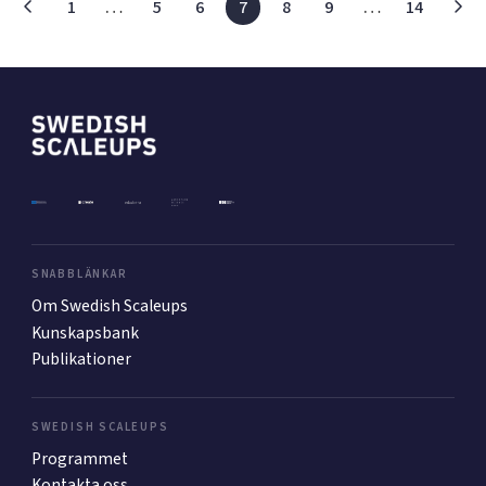
1
…
5
6
7
8
9
…
14
SNABBLÄNKAR
Om Swedish Scaleups
Kunskapsbank
Publikationer
SWEDISH SCALEUPS
Programmet
Kontakta oss