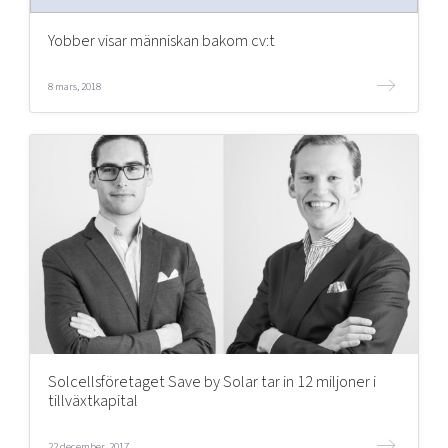
Yobber visar människan bakom cv:t
Mer
8 mars, 2018
Ansök till Swedish Scaleups
Så finansieras Swedish Scaleups
In English
Solcellsföretaget Save by Solar tar in 12 miljoner i
tillväxtkapital
22 december, 2017