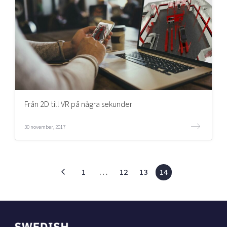
Från 2D till VR på några sekunder
30 november, 2017
1
…
12
13
14