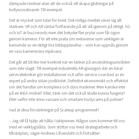
dämpade rörelser utan att de också vill skapa glidningar på
hollywoodmanér. Till exempel.
Det är mycket som talar för Imint. Det rörliga mediet växer sig att
starkare. VR och AR väntar fortfarande på att slå igenom på riktigt. 5G
och IoT är buzzwords men det betyder fler prylar som får ögon
genom kameror. För att inte prata om metaverse som verkligen är
beroende av en riktigt bra bildupplevelse – som kan uppnås genom
en vass kameranära mjukvara.
Det går att bli lite mer konkret när en tänker på användningsområden
som inte slagit. Till exempel industriella AR-glasögon där en lokal
servicetekniker gör installationer och utför service coachad av en
expert på andra sidan jordklotet. Definitivt ekonomiskt och effektivt
om det handlar om komplexa och dyra maskiner. Men kanske inte
på en IKEA-möbel? Eller, tänk om det också skulle kunna fungera?
Eller varför inte ännu vassare och smartare bodycams på poliser?
Vad är dina förväntningar på Scaleup-programmet?
– Jag vill få hjälp att hålla i taktpinnen. Någon som kommer till oss
med en verktygslåda. Som stöttar oss med strategiarbete och
tillväxtplan, säger Andreas Lifvendahl och fortsätter: