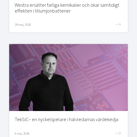
Westra ersätter farliga kemikalier och ökar samtidigt
effekten i litiumjonbatterier
29 maj, 2026
TekSiC– en nyckelspelare i halvledarnas värdekedja
6 maj, 2026