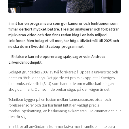
Mer
Imint har en programvara som gör kameror och funktionen som
filmar oerhört mycket bättre. I realtid analyserar och förbättrar
mjukvaran video och den finns redan idag i en halv miljard
telefoner. Men bolaget vill mer, har höga tillväxtmål till 2025 och
Ansök till Swedish Scaleups
nu ska de in i Swedish Scaleup-programmet
– En läkare kan inte operera sig själv, säger vd:n Andreas
Så finansieras Swedish Scaleups
Lifvendahl ödmjukt.
In English
Bolaget grundades 2007 av två forskare på Uppsala universitet och
centrum för bildanalys. Det gjorde ett projekt kopplat till Sveriges
Lantbruksuniversitet (SLU) som handlade om realtidskartering av
skog och mark. Och som de brukar säga, på den vägen är det.
Tekniken bygger på en fusion mellan kamerasensors pixlar och
rörelsesensorer och där har Imint hittat en väldigt precis
rörelseuppskattning, en beskrivning av kameran i 3d-rummet och hur
den rör sig.
Imint tror att användarna kommer kräva mer i framtiden, inte bara