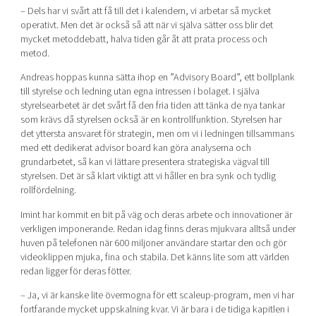
– Dels har vi svårt att få till det i kalendern, vi arbetar så mycket
operativt. Men det är också så att när vi själva sätter oss blir det
mycket metoddebatt, halva tiden går åt att prata process och
metod.
Andreas hoppas kunna sätta ihop en ”Advisory Board”, ett bollplank
till styrelse och ledning utan egna intressen i bolaget. I själva
styrelsearbetet är det svårt få den fria tiden att tänka de nya tankar
som krävs då styrelsen också är en kontrollfunktion. Styrelsen har
det yttersta ansvaret för strategin, men om vi i ledningen tillsammans
med ett dedikerat advisor board kan göra analyserna och
grundarbetet, så kan vi lättare presentera strategiska vägval till
styrelsen. Det är så klart viktigt att vi håller en bra synk och tydlig
rollfördelning.
Imint har kommit en bit på väg och deras arbete och innovationer är
verkligen imponerande. Redan idag finns deras mjukvara alltså under
huven på telefonen när 600 miljoner användare startar den och gör
videoklippen mjuka, fina och stabila. Det känns lite som att världen
redan ligger för deras fötter.
– Ja, vi är kanske lite övermogna för ett scaleup-program, men vi har
fortfarande mycket uppskalning kvar. Vi är bara i de tidiga kapitlen i