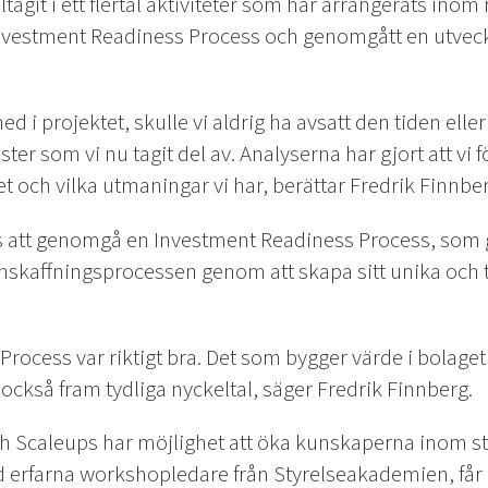
tagit i ett flertal aktiviteter som har arrangerats inom r
nvestment Readiness Process och genomgått en utveck
d i projektet, skulle vi aldrig ha avsatt den tiden eller
ter som vi nu tagit del av. Analyserna har gjort att vi 
et och vilka utmaningar vi har, berättar Fredrik Finnber
ds att genomgå en Investment Readiness Process, som 
lanskaffningsprocessen genom att skapa sitt unika och 
.
rocess var riktigt bra. Det som bygger värde i bolaget 
g också fram tydliga nyckeltal, säger Fredrik Finnberg.
sh Scaleups har möjlighet att öka kunskaperna inom st
 erfarna workshopledare från Styrelseakademien, får d