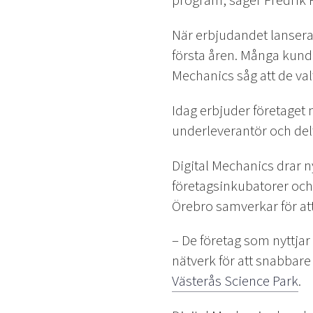
program, säger Fredrik Fi
När erbjudandet lansera
första åren. Många kunde
Mechanics såg att de valt
Idag erbjuder företaget 
underleverantör och delt
Digital Mechanics drar 
företagsinkubatorer och
Örebro samverkar för att
– De företag som nyttjar
nätverk för att snabbar
Västerås Science Park
.