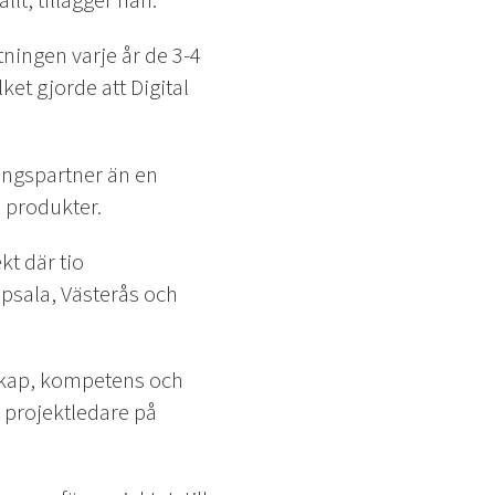
lt, tillägger han.
ingen varje år de 3-4
et gjorde att Digital
lingspartner än en
h produkter.
t där tio
ppsala, Västerås och
unskap, kompetens och
 projektledare på