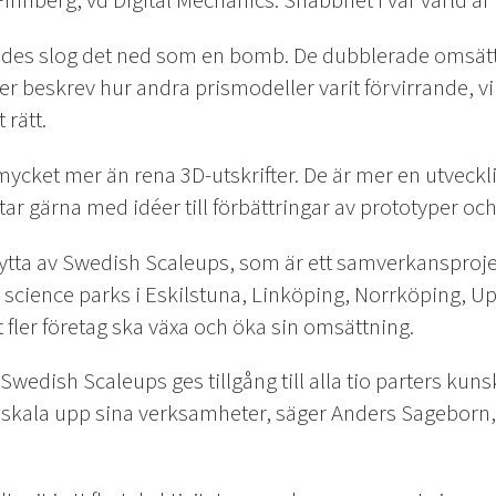
nnberg, vd Digital Mechanics. Snabbhet i vår värld är al
des slog det ned som en bomb. De dubblerade omsättn
r beskrev hur andra prismodeller varit förvirrande, vilk
 rätt.
mycket mer än rena 3D-utskrifter. De är mer en utveck
ar gärna med idéer till förbättringar av prototyper oc
nytta av Swedish Scaleups, som är ett samverkansprojek
 science parks i Eskilstuna, Linköping, Norrköping, U
 fler företag ska växa och öka sin omsättning.
 Swedish Scaleups ges tillgång till alla tio parters k
e skala upp sina verksamheter, säger Anders Sageborn,