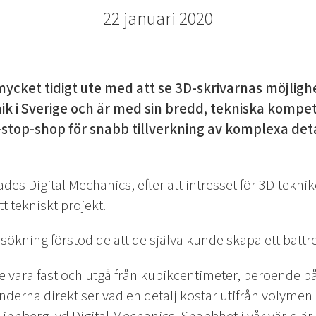
22 januari 2020
ycket tidigt ute med att se 3D-skrivarnas möjlighe
k i Sverige och är med sin bredd, tekniska kompe
-stop-shop för snabb tillverkning av komplexa deta
es Digital Mechanics, efter att intresset för 3D-tekni
 tekniskt projekt.
ökning förstod de att de själva kunde skapa ett bättr
lle vara fast och utgå från kubikcentimeter, beroende p
nderna direkt ser vad en detalj kostar utifrån volymen 