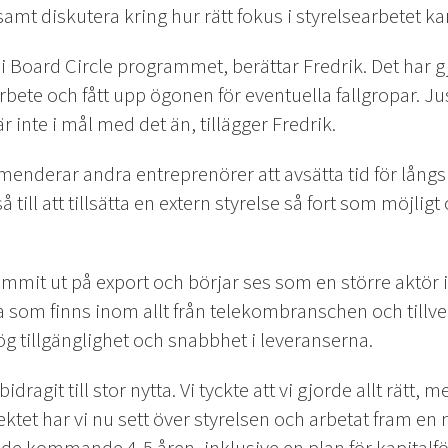
mt diskutera kring hur rätt fokus i styrelsearbetet ka
 Board Circle programmet, berättar Fredrik. Det har gjor
ete och fått upp ögonen för eventuella fallgropar. Just
 inte i mål med det än, tillägger Fredrik.
nderar andra entreprenörer att avsätta tid för långsi
å till att tillsätta en extern styrelse så fort som möjlig
mmit ut på export och börjar ses som en större aktör i
m finns inom allt från telekombranschen och tillverk
g tillgänglighet och snabbhet i leveranserna.
agit till stor nytta. Vi tyckte att vi gjorde allt rätt, men 
et har vi nu sett över styrelsen och arbetat fram en ny