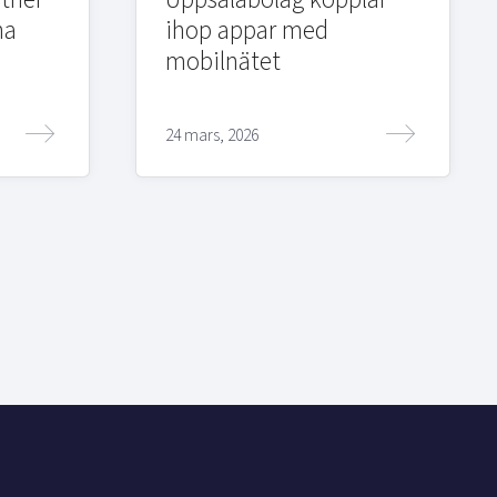
na
ihop appar med
mobilnätet
24 mars, 2026