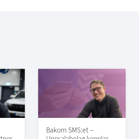
Bakom SMS:et –
rtner
Uppsalabolag kopplar