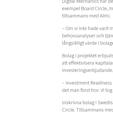
Digital Mechanics har del
exempel Board Circle, I
tillsammans med Almi.
– Om vi inte hade varit me
behovsanalyser och tjäns
långsiktigt värde i bolag
Bolag i projektet erbju
att effektivisera kapita
investeringserbjudande
– Investment Readiness P
det man först tror. Vi to
Inskrivna bolag i Swedi
Circle. Tillsammans med