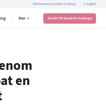
Så finansieras Swedish Scaleups
In English
ring
Mer
Ansök till Swedish Scaleups
 genom
at en
t