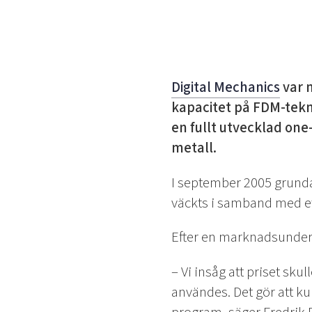
Digital Mechanics
var m
kapacitet på FDM-tekni
en fullt utvecklad one
metall.
I september 2005 grundad
väckts i samband med ett
Efter en marknadsunders
– Vi insåg att priset sku
användes. Det gör att ku