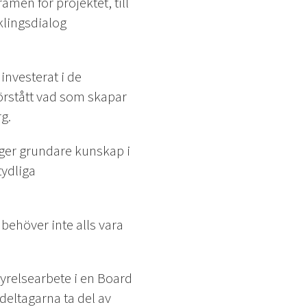
amen för projektet, till
lingsdialog
 investerat i de
förstått vad som skapar
g.
ger grundare kunskap i
tydliga
behöver inte alls vara
yrelsearbete i en Board
eltagarna ta del av