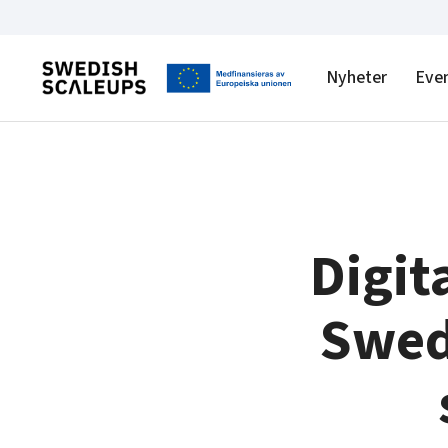
Nyheter
Eve
Digit
Swed