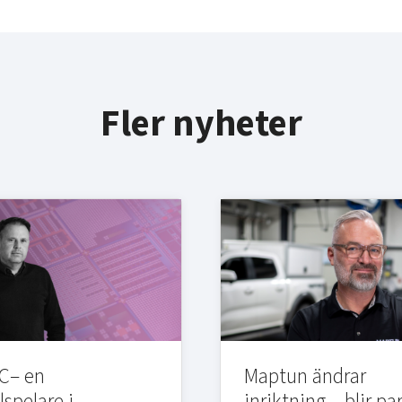
Fler nyheter
C– en
Maptun ändrar
lspelare i
inriktning – blir pa