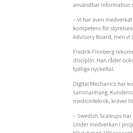
användbar information sa
– Vi har även medverkat i
kompetens för styrelsearb
Advisory Board, men vi är
Fredrik Finnberg rekomme
disciplin. Han råder ocks
tydliga nyckeltal.
Digital Mechanics har ko
sammanhang. Kunderna so
medicinteknik, kräver hö
– Swedish Scaleups har bidr
Under medverkan i projekt