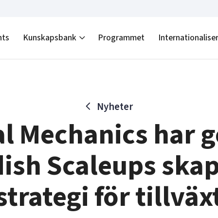
nts
Kunskapsbank
Programmet
Internationalise
Nyheter
al Mechanics har
ish Scaleups skap
strategi för tillväx