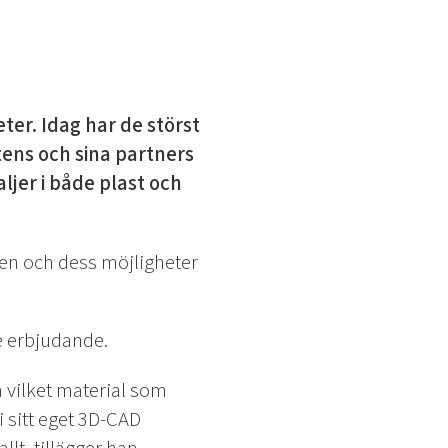
ter. Idag har de störst
tens och sina partners
ljer i både plast och
ken och dess möjligheter
e erbjudande.
å vilket material som
i sitt eget 3D-CAD