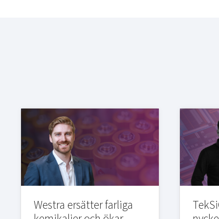
Westra ersätter farliga
TekSi
kemikalier och ökar
nycke