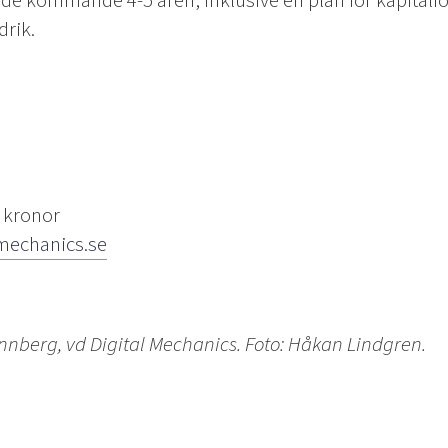
 de kommande 4-5 åren, inklusive en plan för kapitalf
drik.
 kronor
mechanics.se
innberg, vd Digital Mechanics. Foto: Håkan Lindgren.