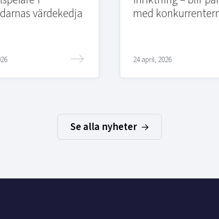
edarnas värdekedja
med konkurrenter
026
24 april, 2026
Se alla nyheter