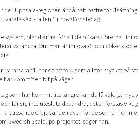
ar de i Uppsala-regionen ändå haft bättre förutsättni
 tillvarata växtkraften i innovationsbolag.
nde system, bland annat för att de olika aktörerna i in
terar varandra. Om man är innovatör och söker stöd elle
sig.
 vara nära till hands att fokusera alltför mycket på sta
 har kommit en bit på vägen.
lag som har kommit lite längre kan du få väldigt myck
och för sig inte utesluta det andra, det är förstås viktig
t ha passande erbjudanden även för de som är i en mer
nom Swedish Scaleups-projektet, säger han.