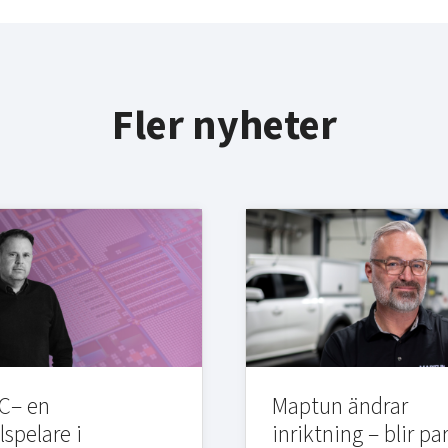
Fler nyheter
C– en
Maptun ändrar
lspelare i
inriktning – blir pa