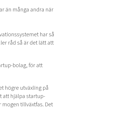
ngar än många andra när
novationssystemet har så
r råd så är det lätt att
rtup-bolag, för att
et högre utväxling på
t att hjälpa startup-
 mogen tillväxtfas. Det