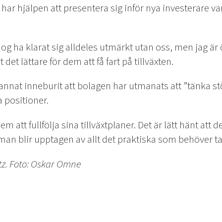
n har hjälpen att presentera sig inför nya investerare v
g ha klarat sig alldeles utmärkt utan oss, men jag är 
et lättare för dem att få fart på tillväxten.
nat inneburit att bolagen har utmanats att ”tänka störr
a positioner.
m att fullfölja sina tillväxtplaner. Det är lätt hänt att 
 man blir upptagen av allt det praktiska som behöver t
tz. Foto: Oskar Omne