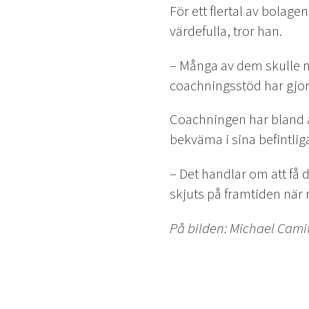
För ett flertal av bolage
värdefulla, tror han.
– Många av dem skulle no
coachningsstöd har gjort d
Coachningen har bland an
bekväma i sina befintlig
– Det handlar om att få de
skjuts på framtiden när
På bilden: Michael Cami