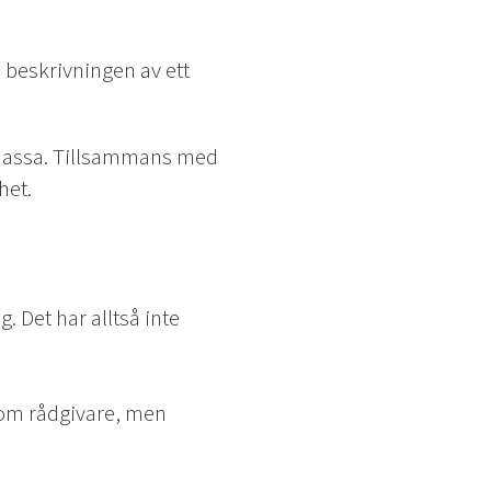
 beskrivningen av ett
k massa. Tillsammans med
het.
. Det har alltså inte
som rådgivare, men