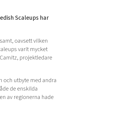
wedish Scaleups har
samt, oavsett vilken
aleups varit mycket
 Camitz, projektledare
on och utbyte med andra
 både de enskilda
ngen av regionerna hade