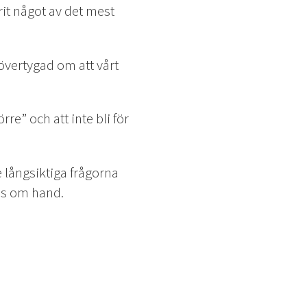
arit något av det mest
övertygad om att vårt
e” och att inte bli för
de långsiktiga frågorna
as om hand.