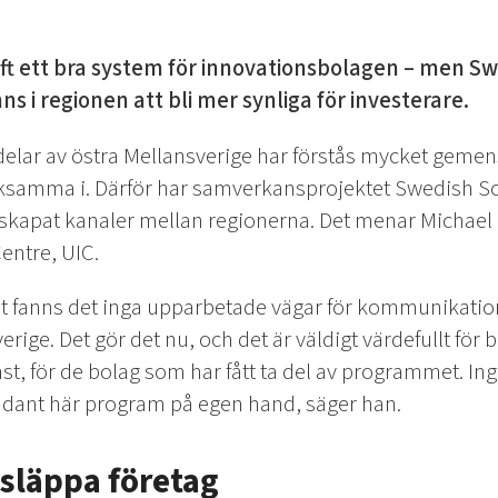
ft ett bra system för innovationsbolagen – men S
ns i regionen att bli mer synliga för investerare.
 delar av östra Mellansverige har förstås mycket gemen
rksamma i. Därför har samverkansprojektet Swedish Sc
r skapat kanaler mellan regionerna. Det menar Michael
entre, UIC.
tet fanns det inga upparbetade vägar för kommunikati
erige. Det gör det nu, och det är väldigt värdefullt för
st, för de bolag som har fått ta del av programmet. I
dant här program på egen hand, säger han.
e släppa företag