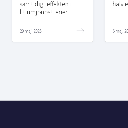
samtidigt effekten i
halvl
litiumjonbatterier
29 maj, 2026
6 maj, 2