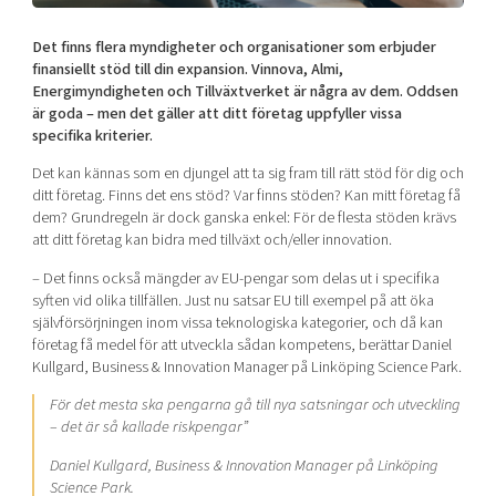
Mer
Det finns flera myndigheter och organisationer som erbjuder
finansiellt stöd till din expansion. Vinnova, Almi,
Energimyndigheten och Tillväxtverket är några av dem. Oddsen
är goda – men det gäller att ditt företag uppfyller vissa
specifika kriterier.
Ansök till Swedish Scaleups
Det kan kännas som en djungel att ta sig fram till rätt stöd för dig och
ditt företag. Finns det ens stöd? Var finns stöden? Kan mitt företag få
dem? Grundregeln är dock ganska enkel: För de flesta stöden krävs
Så finansieras Swedish Scaleups
att ditt företag kan bidra med tillväxt och/eller innovation.
In English
– Det finns också mängder av EU-pengar som delas ut i specifika
syften vid olika tillfällen. Just nu satsar EU till exempel på att öka
självförsörjningen inom vissa teknologiska kategorier, och då kan
företag få medel för att utveckla sådan kompetens, berättar Daniel
Kullgard, Business & Innovation Manager på Linköping Science Park.
För det mesta ska pengarna gå till nya satsningar och utveckling
– det är så kallade riskpengar”
Daniel Kullgard, Business & Innovation Manager på Linköping
Science Park.