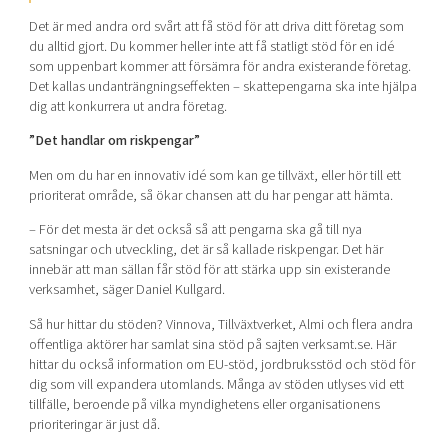
Det är med andra ord svårt att få stöd för att driva ditt företag som
du alltid gjort. Du kommer heller inte att få statligt stöd för en idé
som uppenbart kommer att försämra för andra existerande företag.
Det kallas undanträngningseffekten – skattepengarna ska inte hjälpa
dig att konkurrera ut andra företag.
”Det handlar om riskpengar”
Men om du har en innovativ idé som kan ge tillväxt, eller hör till ett
prioriterat område, så ökar chansen att du har pengar att hämta.
– För det mesta är det också så att pengarna ska gå till nya
satsningar och utveckling, det är så kallade riskpengar. Det här
innebär att man sällan får stöd för att stärka upp sin existerande
verksamhet, säger Daniel Kullgard.
Så hur hittar du stöden? Vinnova, Tillväxtverket, Almi och flera andra
offentliga aktörer har samlat sina stöd på sajten verksamt.se. Här
hittar du också information om EU-stöd, jordbruksstöd och stöd för
dig som vill expandera utomlands. Många av stöden utlyses vid ett
tillfälle, beroende på vilka myndighetens eller organisationens
prioriteringar är just då.