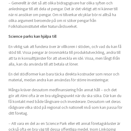
– Generellt är det så att olika bidragsgivare har olika syften och
anledningar till att dela ut pengar. Det är det viktigt att ni känner till
när ni ansöker om pengar. Om ni tillverkar elcyklar bör ni alltså ha
olika argument beroende på om ni söker pengar från
Folkhälsoinstitutet eller Naturvårdsverket.
Science parks kan hjälpa till
En viktig sak att fundera över är villkoren i stöden, och vad du kan få
stöd till. Vissa pengar är öronmärkta till produktutveckling, andra till
att ta in konsulttjänster för att utveckla en idé. Vissa, men långt ifrån
alla, kan du använda till att betala ut löner.
En del stödformer kan bara täcka direkta kostnader som resor och
material, medan andra kan användas för större investeringar.
Många kräver dessutom medfinansiering från annat håll – och det
gör att Almi ofta är en bra utgångspunkt när du ska söka. Där kan du
få kontakt med både långivare och investerare. Dessutom vet deras
rådgivare vilka stöd på regional och nationell nivå som kan passa för
ditt företag.
– Att vara en del av en Science Park eller ett annat företagskluster är
också ofta en bra väg till dessa offentliga medel. Inom Linköping