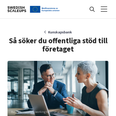
Nyheter
Kunskapsbank
Så söker du offentliga stöd till
företaget
Events
Kunskapsbank
Programmet
Internationalisering
Business coworkers working together at office