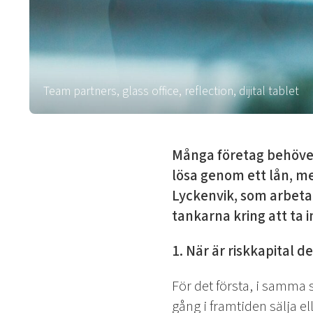
Team partners, glass office, reflection, dijital tablet
Många företag behöver f
lösa genom ett lån, men
Lyckenvik, som arbetar
tankarna kring att ta i
1. När är riskkapital 
För det första, i samma 
gång i framtiden sälja el