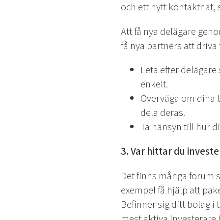
och ett nytt kontaktnät,
Att få nya delägare gen
få nya partners att driva
Leta efter delägare
enkelt.
Överväga om dina til
dela deras.
Ta hänsyn till hur d
3. Var hittar du invest
Det finns många forum s
exempel få hjälp att pak
Befinner sig ditt bolag i
mest aktiva investerare 