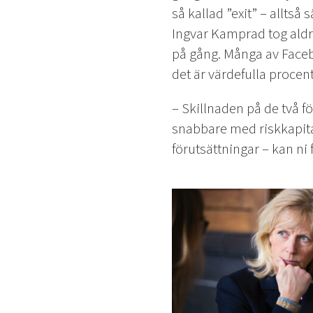
så kallad ”exit” – alltså
Ingvar Kamprad tog aldri
på gång. Många av Faceb
det är värdefulla procent
– Skillnaden på de två 
snabbare med riskkapital.
förutsättningar – kan n