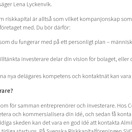
 säger Lena Lyckenvik.
om riskkapital är alltså som vilket kompanjonskap som
 företaget med. Du bör därför:
 som du fungerar med på ett personligt plan – människ
ltänkta investerare delar din vision för bolaget, eller
ina nya delägares kompetens och kontaktnät kan vara til
erare?
om för samman entreprenörer och investerare. Hos Co
etera och kommersialisera din idé, och sedan få kontak
 tidiga skeden kan det vara en god idé att kontakta Alm
i tidiga startups. På Svenska Riskkapitalföreningen SV