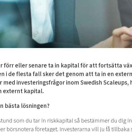
örr eller senare ta in kapital för att fortsätta väx
 i de flesta fall sker det genom att ta in en exter
 med investeringsfrågor inom Swedish Scaleups, hj
n externt kapital.
den bästa lösningen?
stund som du tar in riskkapital så bestämmer du dig in
ler börsnotera företaget. Investerarna vill ju få tillbak