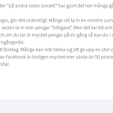
tter ”på andra sidan bordet” har gjort det här många g
engar, gör det ordentligt. Många vill ta in en mindre s
 sedan ta in mer pengar ”billigare”. Men det tar tid oc
och om du tar in mycket pengar på en gång så kan du i s
amgångsrikt.
t företag. Många kan inte tänka sig att ge upp en stor d
av Facebook är troligen mycket mer värda än 50 procen
ital.