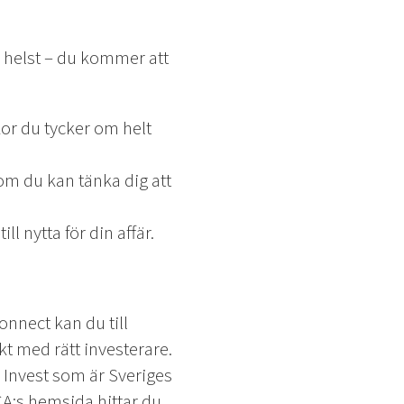
 helst – du kommer att
or du tycker om helt
 om du kan tänka dig att
l nytta för din affär.
nnect kan du till
t med rätt investerare.
i Invest som är Sveriges
CA:s hemsida hittar du