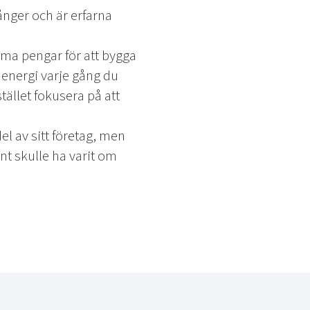
ånger och är erfarna
umma pengar för att bygga
h energi varje gång du
tället fokusera på att
el av sitt företag, men
t skulle ha varit om