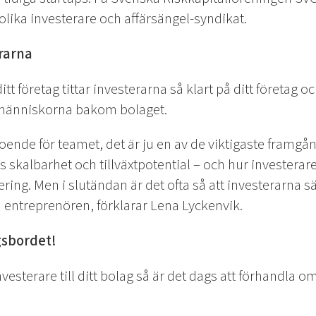
lika investerare och affärsängel-syndikat.
erarna
ditt företag tittar investerarna så klart på ditt företag 
å människorna bakom bolaget.
troende för teamet, det är ju en av de viktigaste framg
ts skalbarhet och tillväxtpotential – och hur investera
ring. Men i slutändan är det ofta så att investerarna sä
 entreprenören, förklarar Lena Lyckenvik.
gsbordet!
vesterare till ditt bolag så är det dags att förhandla o