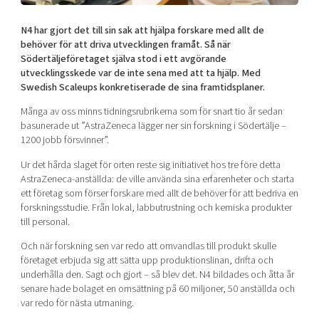
Mer
N4 har gjort det till sin sak att hjälpa forskare med allt de
behöver för att driva utvecklingen framåt. Så när
Södertäljeföretaget själva stod i ett avgörande
utvecklingsskede var de inte sena med att ta hjälp. Med
Swedish Scaleups konkretiserade de sina framtidsplaner.
Ansök till Swedish Scaleups
Många av oss minns tidningsrubrikerna som för snart tio år sedan
basunerade ut ”AstraZeneca lägger ner sin forskning i Södertälje –
1200 jobb försvinner”.
Så finansieras Swedish Scaleups
Ur det hårda slaget för orten reste sig initiativet hos tre före detta
In English
AstraZeneca-anställda: de ville använda sina erfarenheter och starta
ett företag som förser forskare med allt de behöver för att bedriva en
forskningsstudie. Från lokal, labbutrustning och kemiska produkter
till personal.
Och när forskning sen var redo att omvandlas till produkt skulle
företaget erbjuda sig att sätta upp produktionslinan, drifta och
underhålla den. Sagt och gjort – så blev det. N4 bildades och åtta år
senare hade bolaget en omsättning på 60 miljoner, 50 anställda och
var redo för nästa utmaning.