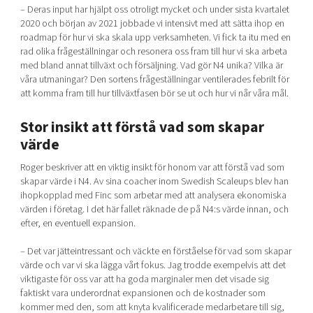
– Deras input har hjälpt oss otroligt mycket och under sista kvartalet
2020 och början av 2021 jobbade vi intensivt med att sätta ihop en
roadmap för hur vi ska skala upp verksamheten. Vi fick ta itu med en
rad olika frågeställningar och resonera oss fram till hur vi ska arbeta
med bland annat tillväxt och försäljning. Vad gör N4 unika? Vilka är
våra utmaningar? Den sortens frågeställningar ventilerades febrilt för
att komma fram till hur tillväxtfasen bör se ut och hur vi når våra mål.
Stor insikt att förstå vad som skapar
värde
Roger beskriver att en viktig insikt för honom var att förstå vad som
skapar värde i N4. Av sina coacher inom Swedish Scaleups blev han
ihopkopplad med Finc som arbetar med att analysera ekonomiska
värden i företag. I det här fallet räknade de på N4:s värde innan, och
efter, en eventuell expansion.
– Det var jätteintressant och väckte en förståelse för vad som skapar
värde och var vi ska lägga vårt fokus. Jag trodde exempelvis att det
viktigaste för oss var att ha goda marginaler men det visade sig
faktiskt vara underordnat expansionen och de kostnader som
kommer med den, som att knyta kvalificerade medarbetare till sig,