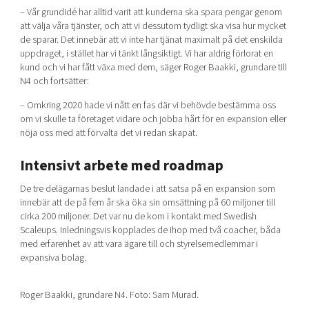
– Vår grundidé har alltid varit att kunderna ska spara pengar genom
att välja våra tjänster, och att vi dessutom tydligt ska visa hur mycket
de sparar. Det innebär att vi inte har tjänat maximalt på det enskilda
uppdraget, i stället har vi tänkt långsiktigt. Vi har aldrig förlorat en
kund och vi har fått växa med dem, säger Roger Baakki, grundare till
N4 och fortsätter:
– Omkring 2020 hade vi nått en fas där vi behövde bestämma oss
om vi skulle ta företaget vidare och jobba hårt för en expansion eller
nöja oss med att förvalta det vi redan skapat.
Intensivt arbete med roadmap
De tre delägarnas beslut landade i att satsa på en expansion som
innebär att de på fem år ska öka sin omsättning på 60 miljoner till
cirka 200 miljoner. Det var nu de kom i kontakt med Swedish
Scaleups. Inledningsvis kopplades de ihop med två coacher, båda
med erfarenhet av att vara ägare till och styrelsemedlemmar i
expansiva bolag.
Roger Baakki, grundare N4. Foto: Sam Murad.