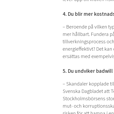
4. Du blir mer kostnads
– Beroende på vilken typ
mer hållbart. Fundera på
tillverkningsprocess oc
energieffektivt? Det kan 
ersättas med exempelvis
5. Du undviker badwill
– Skandaler kopplade til
Svenska Dagbladet att T
Stockholmsbörsens storbo
mut- och korruptionssk
risken för att hamna i e