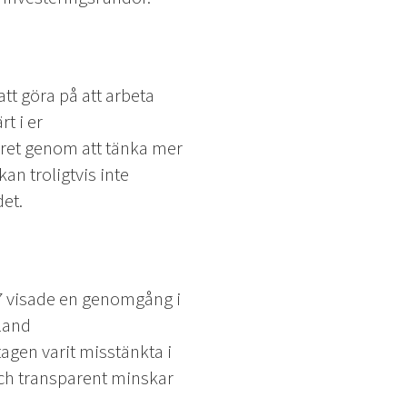
tt göra på att arbeta
t i er
oret genom att tänka mer
kan troligtvis inte
et.
017 visade en genomgång i
land
agen varit misstänkta i
ch transparent minskar