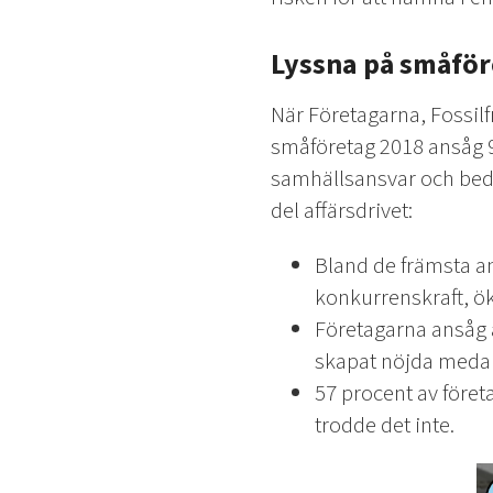
Lyssna på småfö
När Företagarna, Fossil
småföretag 2018 ansåg 9 av
samhällsansvar och bedr
del affärsdrivet­:
Bland de främsta an
konkurrenskraft, ö
Företagarna ansåg a
skapat nöjda medar
57 procent av föret
trodde det inte.