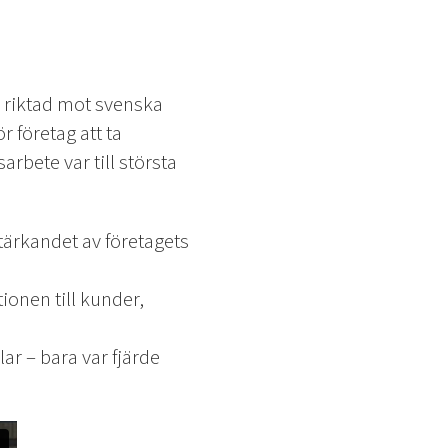
g riktad mot svenska
r företag att ta
bete var till största
stärkandet av företagets
ionen till kunder,
ar – bara var fjärde