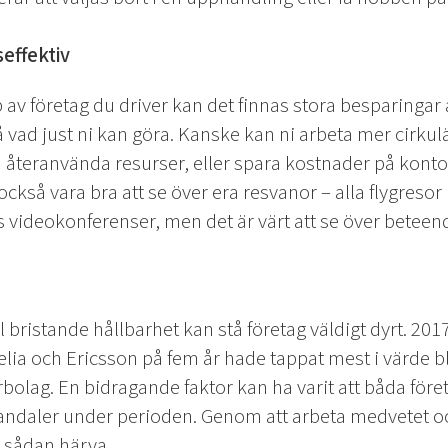
effektiv
 av företag du driver kan det finnas stora besparingar a
 vad just ni kan göra. Kanske kan ni arbeta mer cirkulär
h återanvända resurser, eller spara kostnader på kont
också vara bra att se över era resvanor – alla flygresor 
 videokonferenser, men det är värt att se över beteend
l bristande hållbarhet kan stå företag väldigt dyrt. 2
elia och Ericsson på fem år hade tappat mest i värde b
lag. En bidragande faktor kan ha varit att båda föret
andaler under perioden. Genom att arbeta medvetet o
n sådan härva.