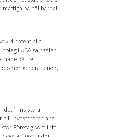
lmåttiga på hållbarhet.
t vid potentiella
å bolag i USA sa nästan
et hade bättre
by boomer-generationen,
h det finns stora
till investerare finns
ktor. Företag som inte
å investeringsrundor.