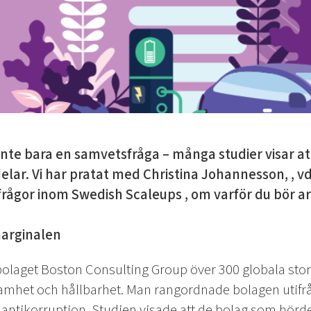
 inte bara en samvetsfråga – många studier visar at
lar. Vi har pratat med Christina Johannesson, , v
frågor inom Swedish Scaleups , om varför du bör a
marginalen
olaget Boston Consulting Group över 300 globala storbo
het och hållbarhet. Man rangordnade bolagen utifrå
h antikorruption. Studien visade att de bolag som hörde