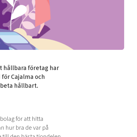
t hållbara företag har
d för Cajalma och
rbeta hållbart.
lag för att hitta
n hur bra de var på
 till den bästa tiondelen