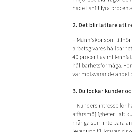
hade i snitt fyra procen
2. Det blir lättare att 
– Människor som tillhör 
arbetsgivares hållbarhet
40 procent av millennials
hållbarhetsförmåga. För
var motsvarande andel p
3. Du lockar kunder oc
– Kunders intresse för hå
affärsmöjligheter i att 
många som inte bara ans
lever upp till kraven ris