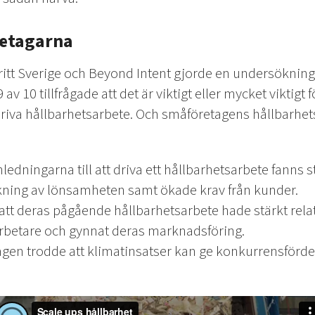
retagarna
fritt Sverige och Beyond Intent gjorde en undersöknin
 10 tillfrågade att det är viktigt eller mycket viktigt fö
iva hållbarhetsarbete. Och småföretagens hållbarhetsar
ledningarna till att driva ett hållbarhetsarbete fanns 
kning av lönsamheten samt ökade krav från kunder.
tt deras pågående hållbarhetsarbete hade stärkt relat
betare och gynnat deras marknadsföring.
agen trodde att klimatinsatser kan ge konkurrensfördel