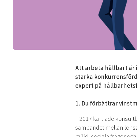
Att arbeta hållbart är
starka konkurrensförde
expert på hållbarhets
1. Du förbättrar vinst
– 2017 kartlade konsultb
sambandet mellan lönsam
miljö, sociala frågor oc