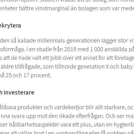
tenheter bättre vinstmarginal än bolagen som var mede
rekrytera
den så kallade millennials-generationen lägger stor vik
sförmåga. I en studie från 2019 med 1 000 anställda p
 att de hade valt ett jobb över ett annat för att företag
 äldre tillfrågade, som tillhörde generation X och ba
å 25 och 17 procent.
h investerare
llbara produkter och värdekedjor blir allt starkare, oc
kunna svara upp mot den ökade efterfrågan. Och ser man 
er hållbarhetsaspekter vara ett plus, utan en hygienfa
kerar att väljas bort i en upphandling eller få nobben p