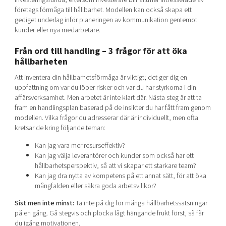
företags förmåga till hållbarhet. Modellen kan också skapa ett
gediget underlag inför planeringen av kommunikation gentemot
kunder eller nya medarbetare.
Från ord till handling – 3 frågor för att öka
hållbarheten
Att inventera din hållbarhetsförmåga är viktigt; det ger dig en
uppfattning om var du löper risker och var du har styrkorna i din
affärsverksamhet. Men arbetet är inte klart där. Nästa steg är att ta
fram en handlingsplan baserad på de insikter du har fått fram genom
modellen. Vilka frågor du adresserar där är individuellt, men ofta
kretsar de kring följande teman:
Kan jag vara mer resurseffektiv?
Kan jag välja leverantörer och kunder som också har ett
hållbarhetsperspektiv, så att vi skapar ett starkare team?
Kan jag dra nytta av kompetens på ett annat sätt, för att öka
mångfalden eller säkra goda arbetsvillkor?
Sist men inte minst:
Ta inte på dig för många hållbarhetssatsningar
på en gång. Gå stegvis och plocka lågt hängande frukt först, så får
du igång motivationen.