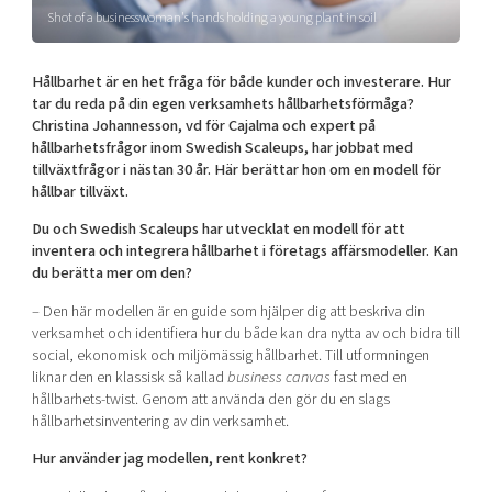
Shot of a businesswoman's hands holding a young plant in soil
Mer
Hållbarhet är en het fråga för både kunder och investerare. Hur
tar du reda på din egen verksamhets hållbarhetsförmåga?
Christina Johannesson, vd för Cajalma och expert på
hållbarhetsfrågor inom Swedish Scaleups, har jobbat med
Ansök till Swedish Scaleups
tillväxtfrågor i nästan 30 år. Här berättar hon om en modell för
hållbar tillväxt.
Du och Swedish Scaleups har utvecklat en modell för att
Så finansieras Swedish Scaleups
inventera och integrera hållbarhet i företags affärsmodeller. Kan
In English
du berätta mer om den?
– Den här modellen är en guide som hjälper dig att beskriva din
verksamhet och identifiera hur du både kan dra nytta av och bidra till
social, ekonomisk och miljömässig hållbarhet. Till utformningen
liknar den en klassisk så kallad
business canvas
fast med en
hållbarhets-twist. Genom att använda den gör du en slags
hållbarhetsinventering av din verksamhet.
Hur använder jag modellen, rent konkret?