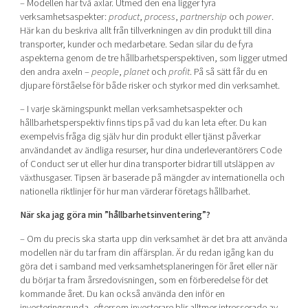
– Modellen har två axlar. Utmed den ena ligger fyra
verksamhetsaspekter:
product
,
process
,
partnership
och
power
.
Här kan du beskriva allt från tillverkningen av din produkt till dina
transporter, kunder och medarbetare. Sedan silar du de fyra
aspekterna genom de tre hållbarhetsperspektiven, som ligger utmed
den andra axeln –
people
,
planet
och
profit
. På så sätt får du en
djupare förståelse för både risker och styrkor med din verksamhet.
– I varje skärningspunkt mellan verksamhetsaspekter och
hållbarhetsperspektiv finns tips på vad du kan leta efter. Du kan
exempelvis fråga dig själv hur din produkt eller tjänst påverkar
användandet av ändliga resurser, hur dina underleverantörers Code
of Conduct ser ut eller hur dina transporter bidrar till utsläppen av
växthusgaser. Tipsen är baserade på mängder av internationella och
nationella riktlinjer för hur man värderar företags hållbarhet.
När ska jag göra min ”hållbarhetsinventering”?
– Om du precis ska starta upp din verksamhet är det bra att använda
modellen när du tar fram din affärsplan. Är du redan igång kan du
göra det i samband med verksamhetsplaneringen för året eller när
du börjar ta fram årsredovisningen, som en förberedelse för det
kommande året. Du kan också använda den inför en
investeringsrunda, eftersom investerare blir alltmer intresserade av