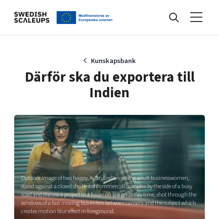
Nyheter
Kunskapsbank
Därför ska du exportera till
Indien
Events
Kunskapsbank
Programmet
Outdoor image of two happy, Asian/Indian young adult businesswomen,
stand against a closed shutter of commercial complex by the side of a busy
road and discuss a project in a folder on the go at day time, shot through the
Internationalisering
windows of a fast moving bus enters between camera and the subject which
creates motion blur effect in foreground.