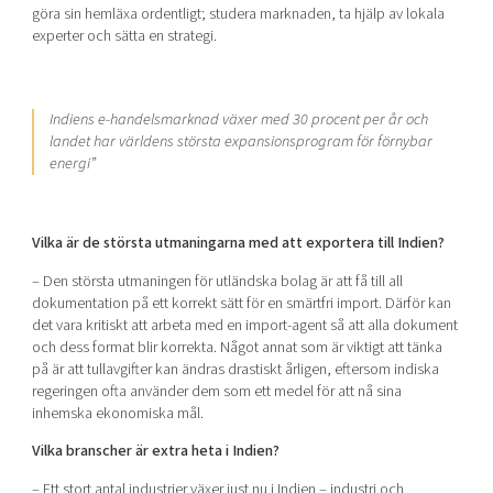
göra sin hemläxa ordentligt; studera marknaden, ta hjälp av lokala
experter och sätta en strategi.
Indiens e-handelsmarknad växer med 30 procent per år och
landet har världens största expansionsprogram för förnybar
energi”
Vilka är de största utmaningarna med att exportera till Indien?
– Den största utmaningen för utländska bolag är att få till all
dokumentation på ett korrekt sätt för en smärtfri import. Därför kan
det vara kritiskt att arbeta med en import-agent så att alla dokument
och dess format blir korrekta. Något annat som är viktigt att tänka
på är att tullavgifter kan ändras drastiskt årligen, eftersom indiska
regeringen ofta använder dem som ett medel för att nå sina
inhemska ekonomiska mål.
Vilka branscher är extra heta i Indien?
– Ett stort antal industrier växer just nu i Indien – industri och