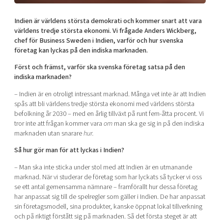
Mer
Indien är världens största demokrati och kommer snart att vara
världens tredje största ekonomi. Vi frågade Anders Wickberg,
chef för Business Sweden i Indien, varför och hur svenska
företag kan lyckas på den indiska marknaden.
Först och främst, varför ska svenska företag satsa på den
Ansök till Swedish Scaleups
indiska marknaden?
– Indien är en otroligt intressant marknad. Många vet inte är att Indien
Så finansieras Swedish Scaleups
spås att bli världens tredje största ekonomi med världens största
befolkning år 2030 – med en årlig tillväxt på runt fem-åtta procent. Vi
In English
tror inte att frågan kommer vara
om
man ska ge sig in på den indiska
marknaden utan snarare
hur.
Så hur gör man för att lyckas i Indien?
– Man ska inte sticka under stol med att Indien är en utmanande
marknad. När vi studerar de företag som har lyckats så tycker vi oss
se ett antal gemensamma nämnare – framförallt hur dessa företag
har anpassat sig till de spelregler som gäller i Indien. De har anpassat
sin företagsmodell, sina produkter, kanske öppnat lokal tillverkning
och på riktigt förstått sig på marknaden. Så det första steget är att