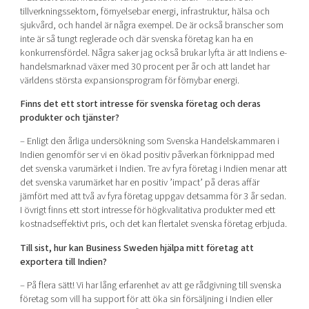
tillverkningssektorn, förnyelsebar energi, infrastruktur, hälsa och
sjukvård, och handel är några exempel. De är också branscher som
inte är så tungt reglerade och där svenska företag kan ha en
konkurrensfördel. Några saker jag också brukar lyfta är att Indiens e-
handelsmarknad växer med 30 procent per år och att landet har
världens största expansionsprogram för förnybar energi.
Finns det ett stort intresse för svenska företag och deras
produkter och tjänster?
– Enligt den årliga undersökning som Svenska Handelskammaren i
Indien genomför ser vi en ökad positiv påverkan förknippad med
det svenska varumärket i Indien. Tre av fyra företag i Indien menar att
det svenska varumärket har en positiv ’impact’ på deras affär
jämfört med att två av fyra företag uppgav detsamma för 3 år sedan.
I övrigt finns ett stort intresse för högkvalitativa produkter med ett
kostnadseffektivt pris, och det kan flertalet svenska företag erbjuda.
Till sist, hur kan Business Sweden hjälpa mitt företag att
exportera till Indien?
– På flera sätt! Vi har lång erfarenhet av att ge rådgivning till svenska
företag som vill ha support för att öka sin försäljning i Indien eller