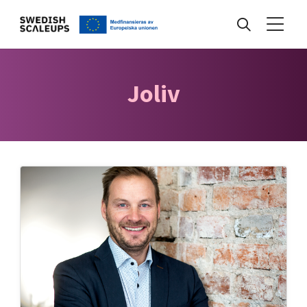
Nyheter
Joliv
Events
Kunskapsbank
Programmet
Internationalisering