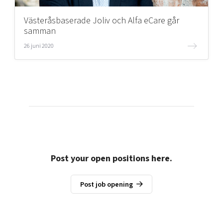
Västeråsbaserade Joliv och Alfa eCare går
Mer
samman
26 juni 2020
Ansök till Swedish Scaleups
Så finansieras Swedish Scaleups
In English
Post your open positions here.
Post job opening