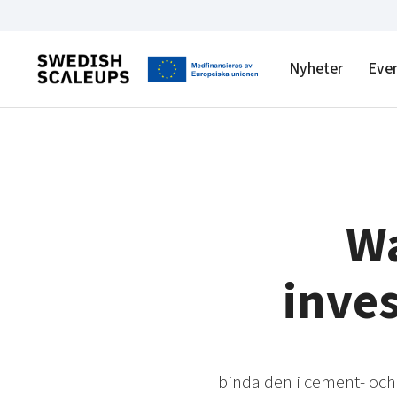
Nyheter
Eve
Wa
inve
binda den i cement- och 