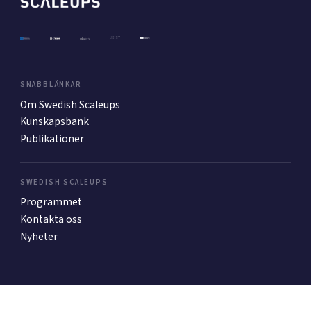
Mer
SNABBLÄNKAR
Ansök till Swedish Scaleups
Om Swedish Scaleups
Kunskapsbank
Publikationer
Så finansieras Swedish Scaleups
In English
SWEDISH SCALEUPS
Programmet
Kontakta oss
Nyheter