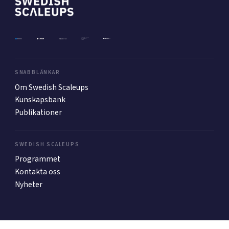
Mer
Ansök till Swedish Scaleups
SNABBLÄNKAR
Om Swedish Scaleups
Kunskapsbank
Så finansieras Swedish Scaleups
Publikationer
In English
SWEDISH SCALEUPS
Programmet
Kontakta oss
Nyheter