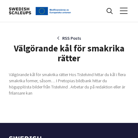
Nyheter
RSS Posts
Välgörande kål för smakrika
rätter
Events
Välgörande kål för smakrika rätter Hos Tistelvind hittar du kål i flera
smakrika former, såsom… I Pretopias bildbank hittar du
Kunskapsbank
högupplösta bilder från Tistelvind . Arbetar du på redaktion eller är
frilansare kan
Programmet
Internationalisering