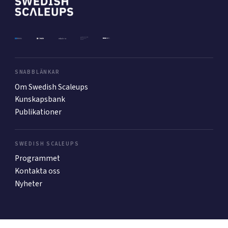
Mer
Ansök till Swedish Scaleups
SNABBLÄNKAR
Om Swedish Scaleups
Kunskapsbank
Så finansieras Swedish Scaleups
Publikationer
In English
SWEDISH SCALEUPS
Programmet
Kontakta oss
Nyheter