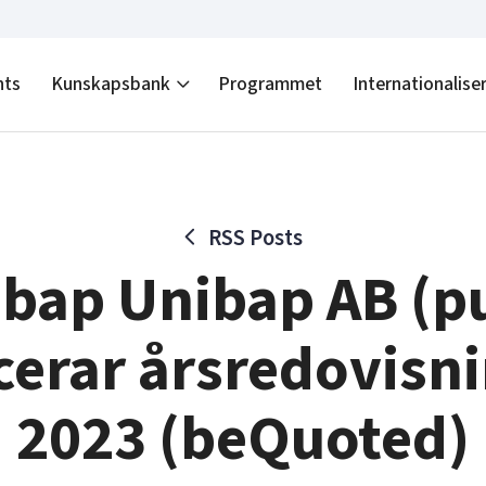
nts
Kunskapsbank
Programmet
Internationalise
RSS Posts
bap Unibap AB (p
cerar årsredovisni
2023 (beQuoted)