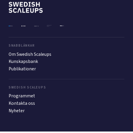
Mer
Ansök till Swedish Scaleups
SNABBLÄNKAR
Om Swedish Scaleups
Kunskapsbank
Så finansieras Swedish Scaleups
Publikationer
In English
SWEDISH SCALEUPS
Programmet
Kontakta oss
Nyheter