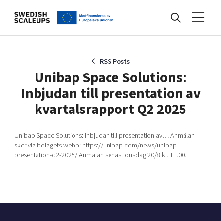
Nyheter
RSS Posts
Unibap Space Solutions:
Inbjudan till presentation av
Events
kvartalsrapport Q2 2025
Kunskapsbank
Unibap Space Solutions: Inbjudan till presentation av… Anmälan
sker via bolagets webb: https://unibap.com/news/unibap-
presentation-q2-2025/ Anmälan senast onsdag 20/8 kl. 11.00.
Programmet
Internationalisering