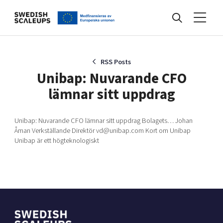
Nyheter
RSS Posts
Unibap: Nuvarande CFO
lämnar sitt uppdrag
Events
Unibap: Nuvarande CFO lämnar sitt uppdrag Bolagets… Johan
Åman Verkställande Direktör vd@unibap.com Kort om Unibap
Kunskapsbank
Unibap är ett högteknologiskt
Programmet
Internationalisering