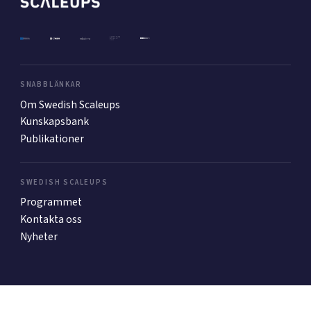
Mer
SNABBLÄNKAR
Ansök till Swedish Scaleups
Om Swedish Scaleups
Kunskapsbank
Publikationer
Så finansieras Swedish Scaleups
In English
SWEDISH SCALEUPS
Programmet
Kontakta oss
Nyheter