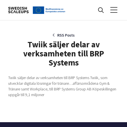
Nyheter
RSS Posts
Twiik säljer delar av
verksamheten till BRP
Events
Systems
Kunskapsbank
Twiik säljer delar av verksamheten till BRP Systems Twiik, som
utvecklar digitala lösningar för tränare…affärsområdena Gym &
Tränare samt Workplace, till BRP Systems Group AB Köpeskillingen
uppgår till 9,1 miljoner
Programmet
Internationalisering