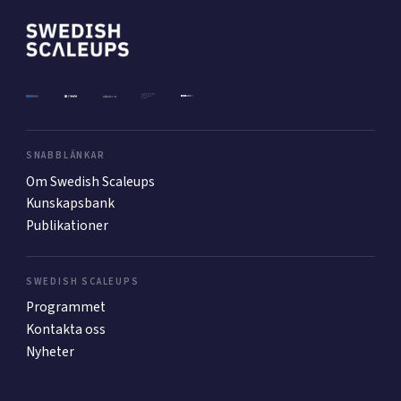
Mer
Ansök till Swedish Scaleups
SNABBLÄNKAR
Om Swedish Scaleups
Så finansieras Swedish Scaleups
Kunskapsbank
In English
Publikationer
SWEDISH SCALEUPS
Programmet
Kontakta oss
Nyheter