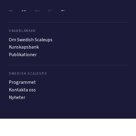
Mer
SNABBLÄNKAR
Om Swedish Scaleups
Ansök till Swedish Scaleups
Kunskapsbank
Publikationer
Så finansieras Swedish Scaleups
In English
SWEDISH SCALEUPS
Programmet
Kontakta oss
Nyheter