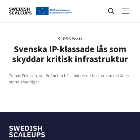
Nyheter
RSS Posts
Svenska IP-klassade lås som
skyddar kritisk infrastruktur
Events
Tomas Eriksson, vd för Anchor Lås, märker detta eftersom det är en
större efterfrågan
Kunskapsbank
Programmet
Internationalisering