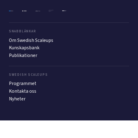
Mer
SNABBLÄNKAR
Om Swedish Scaleups
Ansök till Swedish Scaleups
Kunskapsbank
Publikationer
Så finansieras Swedish Scaleups
In English
SWEDISH SCALEUPS
Programmet
Kontakta oss
Nyheter