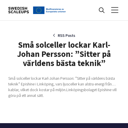
Nyheter
RSS Posts
Små solceller lockar Karl-
Johan Persson: ”Sitter på
Events
världens bästa teknik”
Kunskapsbank
Små solceller lockar Karl-Johan Persson: ”Sitter på världens bästa
teknik” Epishine i Linköping, vars ljusceller kan alstra energi från…
kablar, vilket dock kostar på miljön.Linköpingsbolaget Epishine vill
göra på ett annat sätt.
Programmet
Internationalisering