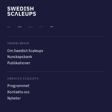
Mer
Ansök till Swedish Scaleups
SNABBLÄNKAR
Om Swedish Scaleups
Så finansieras Swedish Scaleups
Kunskapsbank
In English
Publikationer
SWEDISH SCALEUPS
Programmet
Kontakta oss
Nyheter