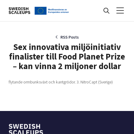
Nyheter
RSS Posts
Sex innovativa miljöinitiativ
finalister till Food Planet Prize
Events
– kan vinna 2 miljoner dollar
Kunskapsbank
flytande ormbunksväxt och kantgrödor. 3. NitroCapt (Sverige)
Programmet
Internationalisering