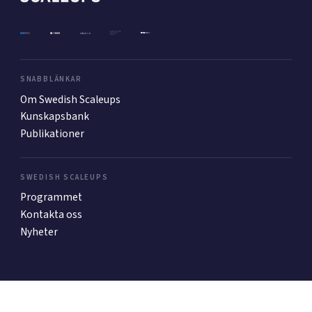
Mer
SNABBLÄNKAR
Om Swedish Scaleups
Ansök till Swedish Scaleups
Kunskapsbank
Publikationer
Så finansieras Swedish Scaleups
In English
SWEDISH SCALEUPS
Programmet
Kontakta oss
Nyheter