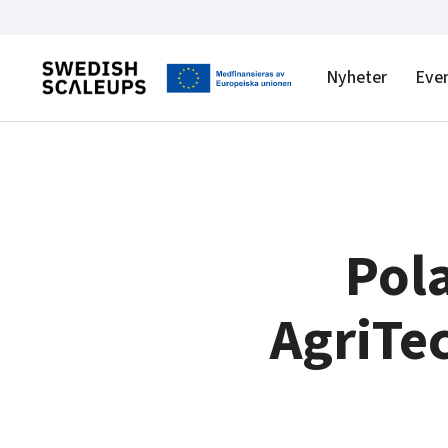
Nyheter
Eve
Pola
AgriTe