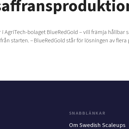
saffransproduktio
r i AgriTech-bolaget BlueRedGold – vill främja hållba
rån starten. – BlueRedGold står för lösningen av flera 
SNABBLÄNKAR
Om Swedish Scaleups