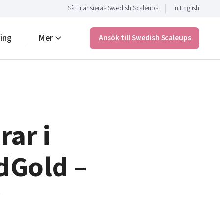
Så finansieras Swedish Scaleups
In English
ring
Mer
Ansök till Swedish Scaleups
rar i
dGold –