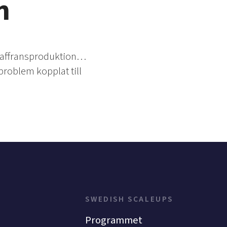
n
r saffransproduktion…
problem kopplat till
SWEDISH SCALEUPS
Programmet