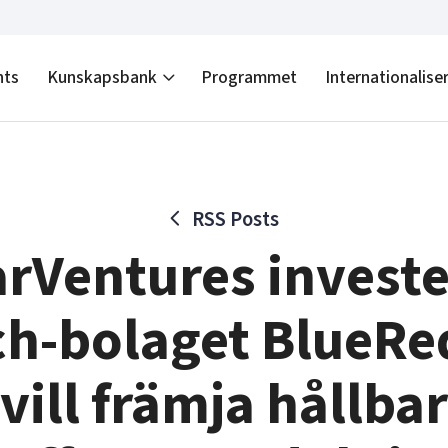
nts
Kunskapsbank
Programmet
Internationalise
RSS Posts
rVentures investe
ch-bolaget BlueRe
vill främja hållbar