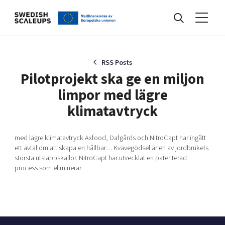
Nyheter
RSS Posts
Pilotprojekt ska ge en miljon
limpor med lägre
Events
klimatavtryck
Kunskapsbank
med lägre klimatavtryck Axfood, Dafgårds och NitroCapt har ingått
ett avtal om att skapa en hållbar… Kvävegödsel är en av jordbrukets
största utsläppskällor. NitroCapt har utvecklat en patenterad
process som eliminerar
Programmet
Internationalisering