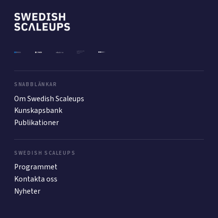
Mer
Ansök till Swedish Scaleups
SNABBLÄNKAR
Om Swedish Scaleups
Så finansieras Swedish Scaleups
Kunskapsbank
In English
Publikationer
SWEDISH SCALEUPS
Programmet
Kontakta oss
Nyheter