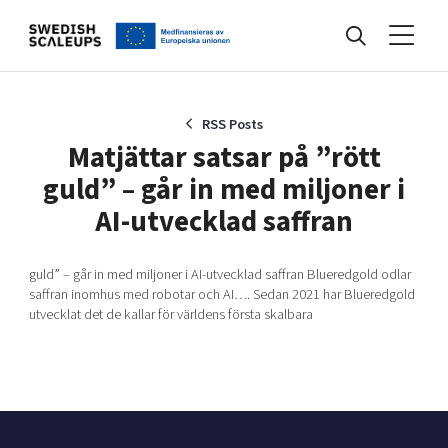
Nyheter
RSS Posts
Matjättar satsar på ”rött
guld” – går in med miljoner i
Events
AI-utvecklad saffran
Kunskapsbank
guld” – går in med miljoner i AI-utvecklad saffran Blueredgold odlar
saffran inomhus med robotar och AI…. Sedan 2021 har Blueredgold
utvecklat det de kallar för världens första skalbara
Programmet
Internationalisering