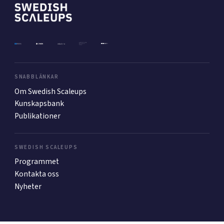
Mer
Ansök till Swedish Scaleups
SNABBLÄNKAR
Om Swedish Scaleups
Kunskapsbank
Så finansieras Swedish Scaleups
Publikationer
In English
SWEDISH SCALEUPS
Programmet
Kontakta oss
Nyheter