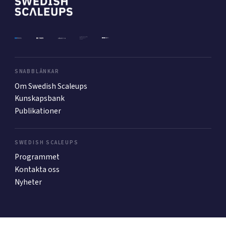
Mer
Ansök till Swedish Scaleups
SNABBLÄNKAR
Om Swedish Scaleups
Kunskapsbank
Så finansieras Swedish Scaleups
Publikationer
In English
SWEDISH SCALEUPS
Programmet
Kontakta oss
Nyheter