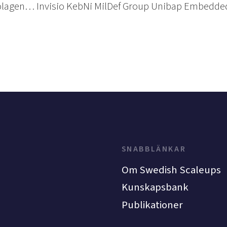
olagen… Invisio KebNi MilDef Group Unibap Embedded 
SNABBLÄNKAR
Om Swedish Scaleups
Kunskapsbank
Publikationer