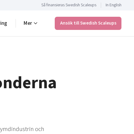
Så finansieras Swedish Scaleups
In English
ring
Mer
Ansök till Swedish Scaleups
fonderna
rymdindustrin och