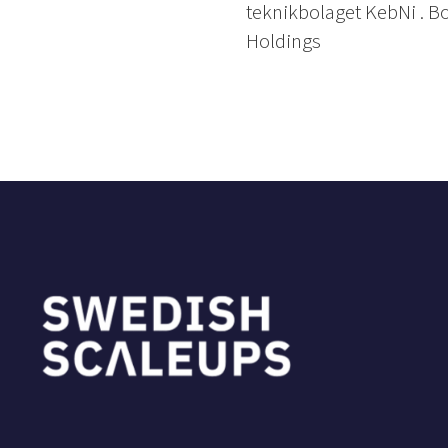
teknikbolaget KebNi . B
Holdings