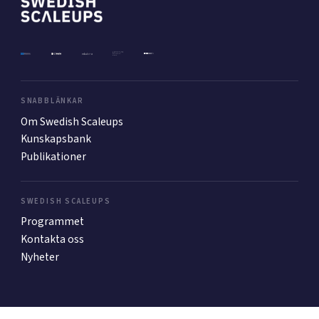
Mer
Ansök till Swedish Scaleups
SNABBLÄNKAR
Om Swedish Scaleups
Kunskapsbank
Så finansieras Swedish Scaleups
Publikationer
In English
SWEDISH SCALEUPS
Programmet
Kontakta oss
Nyheter