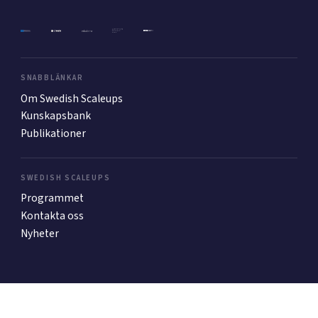
Mer
SNABBLÄNKAR
Om Swedish Scaleups
Ansök till Swedish Scaleups
Kunskapsbank
Publikationer
Så finansieras Swedish Scaleups
In English
SWEDISH SCALEUPS
Programmet
Kontakta oss
Nyheter