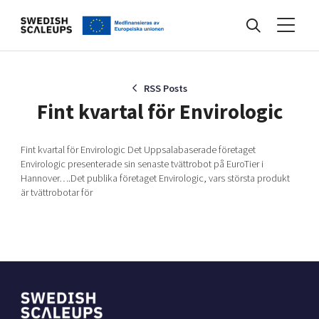
Nyheter
RSS Posts
Fint kvartal för Envirologic
Events
Fint kvartal för Envirologic Det Uppsalabaserade företaget
Envirologic presenterade sin senaste tvättrobot på EuroTier i
Hannover….Det publika företaget Envirologic, vars största produkt
Kunskapsbank
är tvättrobotar för
Programmet
Internationalisering