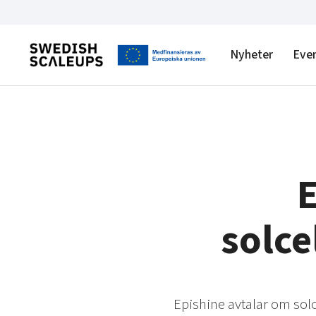
Nyheter
Eve
E
solce
Epishine avtalar om sol