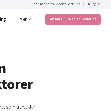
Så finansieras Swedish Scaleups
In English
ring
Mer
Ansök till Swedish Scaleups
om
ktorer
ne, som utvecklar