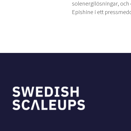
solenergilösningar, och
Epishine i ett pressmed