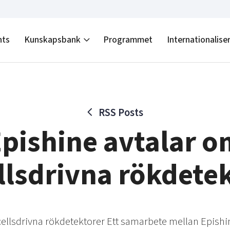
nts
Kunskapsbank
Programmet
Internationalise
RSS Posts
pishine avtalar 
llsdrivna rökdete
cellsdrivna rökdetektorer Ett samarbete mellan Epishi