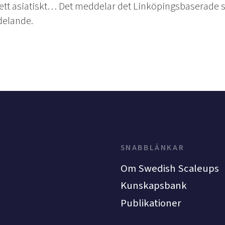
 ett asiatiskt… Det meddelar det Linköpingsbaserade 
delande.
SNABBLÄNKAR
Om Swedish Scaleups
Kunskapsbank
Publikationer