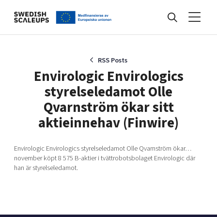
Nyheter
RSS Posts
Envirologic Envirologics
styrelseledamot Olle
Events
Qvarnström ökar sitt
aktieinnehav (Finwire)
Kunskapsbank
Envirologic Envirologics styrelseledamot Olle Qvarnström ökar…
november köpt 8 575 B-aktier i tvättrobotsbolaget Envirologic där
Programmet
han är styrelseledamot.
Internationalisering