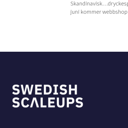
Skandinavisk…dryckespro
juni kommer webbshopp