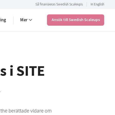
Så finansieras Swedish Scaleups
In English
ring
Mer
Ansök till Swedish Scaleups
 i SITE
t
rthe berättade vidare om