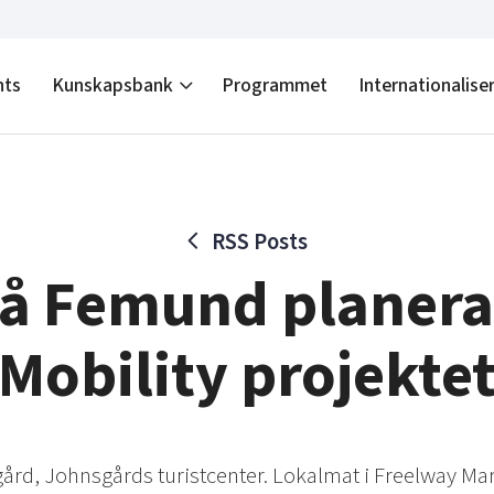
nts
Kunskapsbank
Programmet
Internationalise
RSS Posts
på Femund planeras
Mobility projekte
gård, Johnsgårds turistcenter. Lokalmat i Freelway Ma