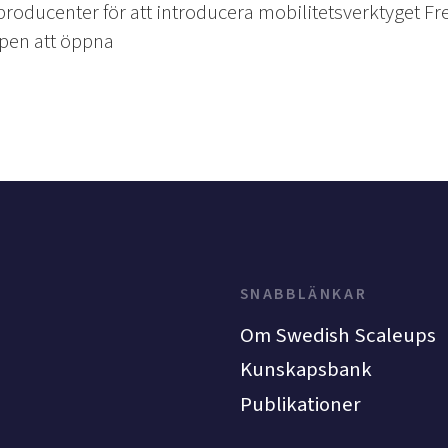
ducenter för att introducera mobilitetsverktyget Free
en att öppna
SNABBLÄNKAR
Om Swedish Scaleups
Kunskapsbank
Publikationer