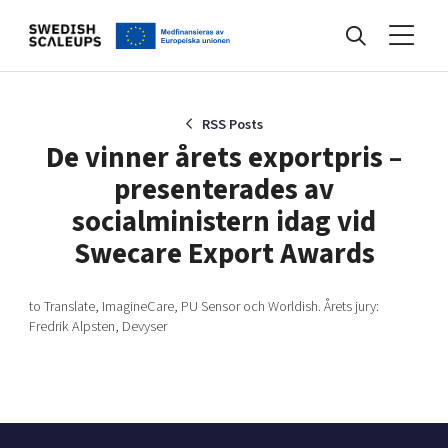
Nyheter
RSS Posts
De vinner årets exportpris –
presenterades av
Events
socialministern idag vid
Swecare Export Awards
Kunskapsbank
to Translate, ImagineCare, PU Sensor och Worldish. Årets jury:
Fredrik Alpsten, Devyser
Programmet
Internationalisering