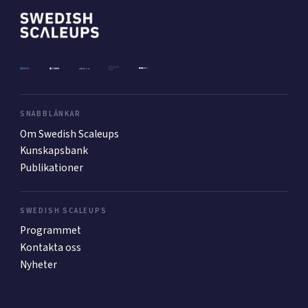
Mer
Ansök till Swedish Scaleups
SNABBLÄNKAR
Om Swedish Scaleups
Så finansieras Swedish Scaleups
Kunskapsbank
In English
Publikationer
SWEDISH SCALEUPS
Programmet
Kontakta oss
Nyheter