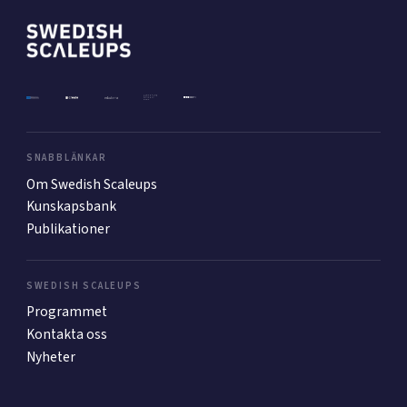
Mer
Ansök till Swedish Scaleups
SNABBLÄNKAR
Om Swedish Scaleups
Så finansieras Swedish Scaleups
Kunskapsbank
In English
Publikationer
SWEDISH SCALEUPS
Programmet
Kontakta oss
Nyheter