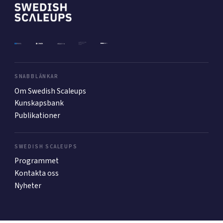
Mer
Ansök till Swedish Scaleups
SNABBLÄNKAR
Om Swedish Scaleups
Kunskapsbank
Så finansieras Swedish Scaleups
Publikationer
In English
SWEDISH SCALEUPS
Programmet
Kontakta oss
Nyheter