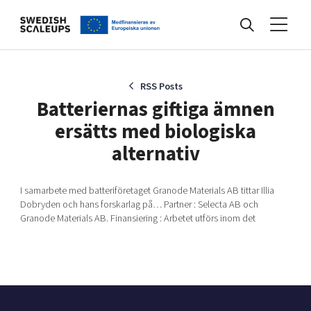
Nyheter
RSS Posts
Batteriernas giftiga ämnen
ersätts med biologiska
Events
alternativ
Kunskapsbank
I samarbete med batteriföretaget Granode Materials AB tittar Illia
Dobryden och hans forskarlag på… Partner : Selecta AB och
Granode Materials AB. Finansiering : Arbetet utförs inom det
Programmet
Internationalisering