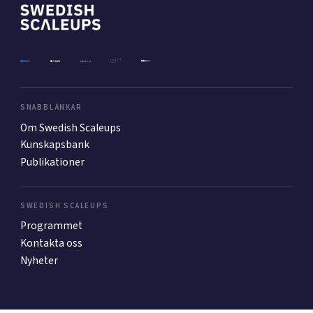
Mer
Ansök till Swedish Scaleups
SNABBLÄNKAR
Om Swedish Scaleups
Kunskapsbank
Så finansieras Swedish Scaleups
Publikationer
In English
SWEDISH SCALEUPS
Programmet
Kontakta oss
Nyheter