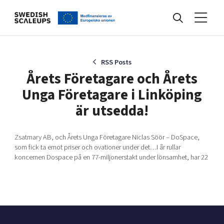
Nyheter
RSS Posts
Årets Företagare och Årets
Unga Företagare i Linköping
Events
är utsedda!
Kunskapsbank
Zsatmary AB, och Årets Unga Företagare Niclas Söör – DoSpace,
som fick ta emot priser och ovationer under det…I år rullar
koncernen Dospace på en 77-miljonerstakt under lönsamhet, har 22
Programmet
Internationalisering