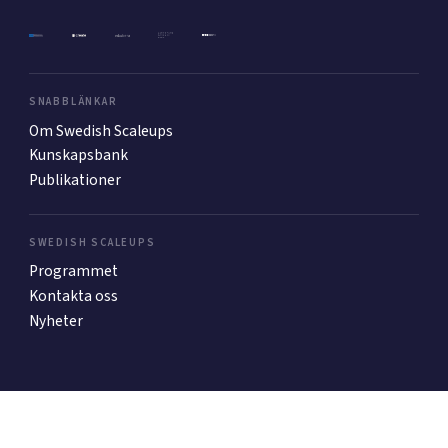
Mer
SNABBLÄNKAR
Om Swedish Scaleups
Ansök till Swedish Scaleups
Kunskapsbank
Publikationer
Så finansieras Swedish Scaleups
In English
SWEDISH SCALEUPS
Programmet
Kontakta oss
Nyheter